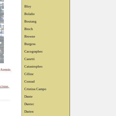
Bloy
Bolaño
Boutang
Broch
Browne
Burgess
Cacographes
Canetti
Catastrophes
n Asensio.
Céline
Conrad
acisme
,
Cristina Campo
Dante
Dantec
Darien