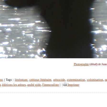
Photographie
(détail) de Jua
ent
| Tags :
littérature
,
critique littéraire
,
génocide
,
extermination
,
colonisation
,
r
t
,
éditions les arènes
,
andré gide
,
l'immoraliste
|
|
Imprimer