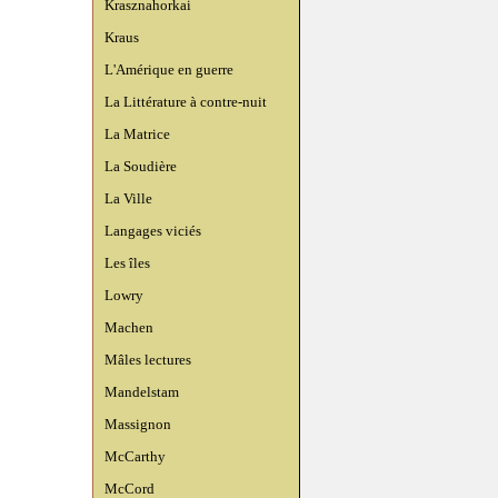
Krasznahorkai
Kraus
L'Amérique en guerre
La Littérature à contre-nuit
La Matrice
La Soudière
La Ville
Langages viciés
Les îles
Lowry
Machen
Mâles lectures
Mandelstam
Massignon
McCarthy
McCord