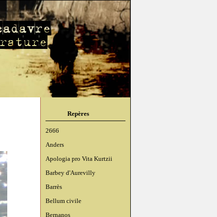
Repères
2666
Anders
Apologia pro Vita Kurtzii
Barbey d'Aurevilly
Barrès
Bellum civile
Bernanos