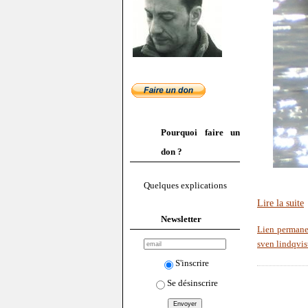
Pourquoi faire un
don ?
Quelques explications
Lire la suite
Newsletter
Lien perman
sven lindqvis
S'inscrire
Se désinscrire