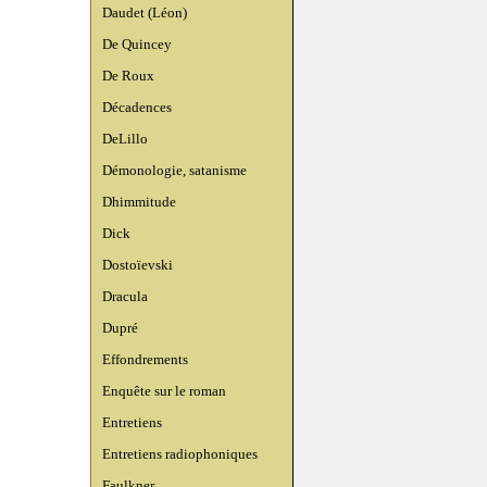
Daudet (Léon)
De Quincey
De Roux
Décadences
DeLillo
Démonologie, satanisme
Dhimmitude
Dick
Dostoïevski
Dracula
Dupré
Effondrements
Enquête sur le roman
Entretiens
Entretiens radiophoniques
Faulkner