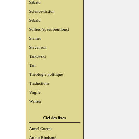
Sabato
Science-fiction
Sebald
Sollers (et ses bouffons)
Steiner
Stevenson
Tarkovski
Tarr
Théologie politique
Traductions
Virgile
Warren
Ciel des fixes
Armel Guerne
Arthur Rimbaud