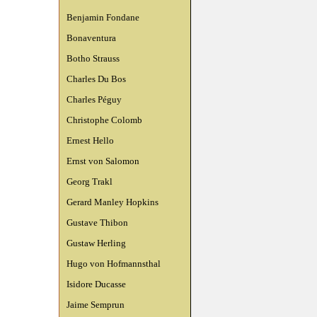
Benjamin Fondane
Bonaventura
Botho Strauss
Charles Du Bos
Charles Péguy
Christophe Colomb
Ernest Hello
Ernst von Salomon
Georg Trakl
Gerard Manley Hopkins
Gustave Thibon
Gustaw Herling
Hugo von Hofmannsthal
Isidore Ducasse
Jaime Semprun