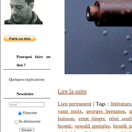
Pourquoi faire un
don ?
Quelques explications
Lire la suite
Newsletter
Lien permanent
| Tags :
littérature
yann moix
,
georges bernanos
,
g
S'inscrire
buisson
,
ernst jünger
,
rémi souli
Se désinscrire
brontë
,
oswald spengler
,
besnik m