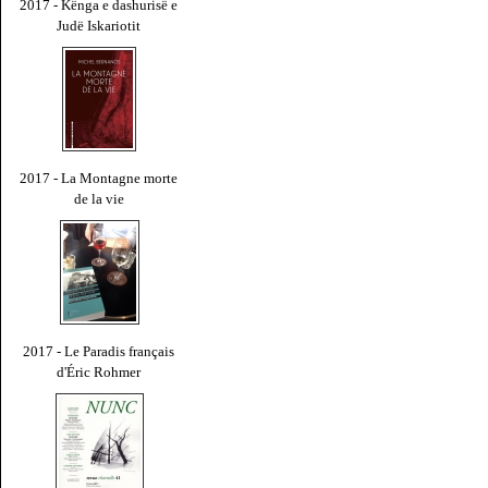
2017 - Kënga e dashurisë e
Judë Iskariotit
2017 - La Montagne morte
de la vie
2017 - Le Paradis français
d'Éric Rohmer