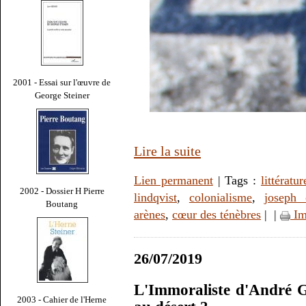
2001 - Essai sur l'œuvre de
George Steiner
Lire la suite
Lien permanent
| Tags :
littératur
2002 - Dossier H Pierre
lindqvist
,
colonialisme
,
joseph 
Boutang
arènes
,
cœur des ténèbres
|
|
Im
26/07/2019
L'Immoraliste d'André Gi
2003 - Cahier de l'Herne