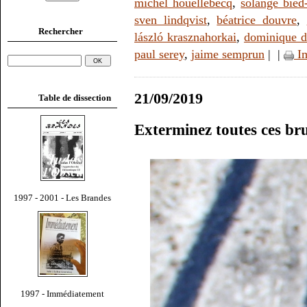
michel houellebecq
,
solange bied
sven lindqvist
,
béatrice douvre
,
Rechercher
lászló krasznahorkai
,
dominique d
paul serey
,
jaime semprun
|
|
Im
21/09/2019
Table de dissection
Exterminez toutes ces bru
1997 - 2001 - Les Brandes
1997 - Immédiatement