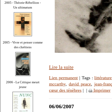
2005 - Théorie-Rébellion -
Un ultimatum
2005 - Vivre et penser comme
des chrétiens
Lire la suite
Lien permanent
| Tags :
littérature
2006 - La Critique meurt
mccarthy
,
david peace
,
jean-fran
jeune
cœur des ténèbres
|
|
Imprimer
06/06/2007