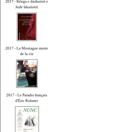
2017 - Kënga e dashurisë e
Judë Iskariotit
2017 - La Montagne morte
de la vie
2017 - Le Paradis français
d'Éric Rohmer