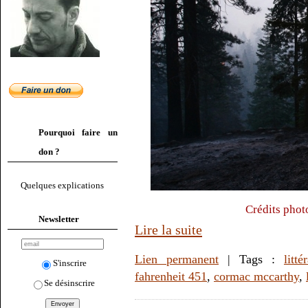
Pourquoi faire un
don ?
Quelques explications
Crédits pho
Newsletter
Lire la suite
Lien permanent
| Tags :
litté
S'inscrire
fahrenheit 451
,
cormac mccarthy
,
Se désinscrire