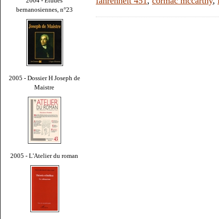
fahrenheit 451
,
cormac mccarthy
,
2004 - Études
bernanosiennes, n°23
2005 - Dossier H Joseph de
Maistre
2005 - L'Atelier du roman