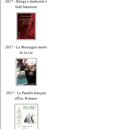
2017 - Kënga e dashurisë e
Judë Iskariotit
2017 - La Montagne morte
de la vie
2017 - Le Paradis français
d'Éric Rohmer