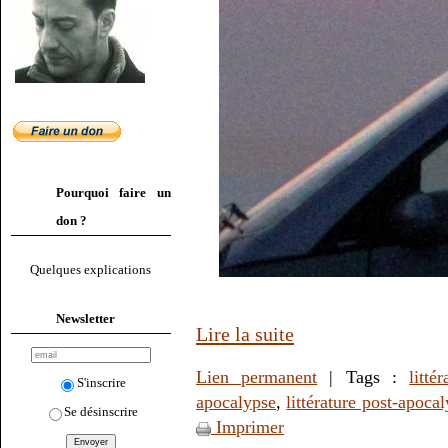
Pourquoi faire un
don ?
Quelques explications
Newsletter
Lire la suite
Lien permanent
| Tags :
littér
S'inscrire
apocalypse
,
littérature post-apoca
Se désinscrire
Imprimer