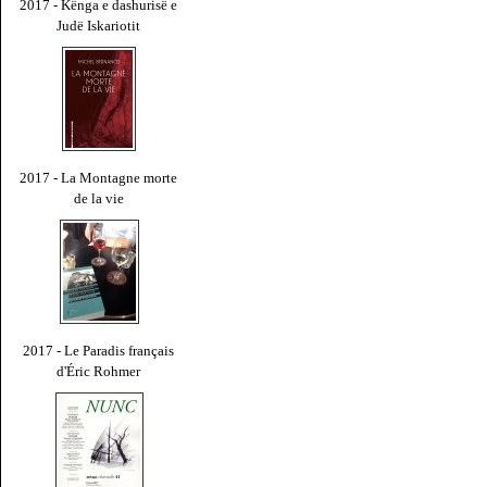
2017 - Kënga e dashurisë e
Judë Iskariotit
2017 - La Montagne morte
de la vie
2017 - Le Paradis français
d'Éric Rohmer