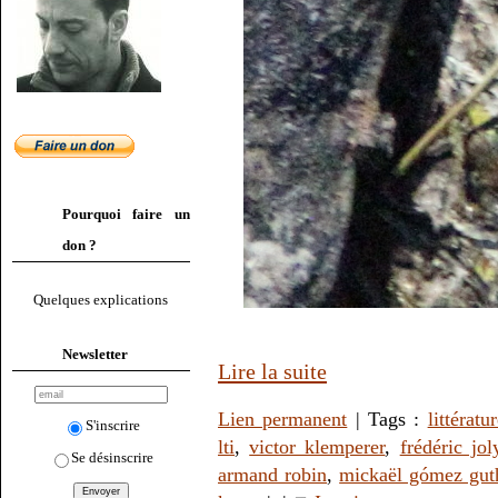
Pourquoi faire un
don ?
Quelques explications
Newsletter
Lire la suite
Lien permanent
| Tags :
littératu
S'inscrire
lti
,
victor klemperer
,
frédéric jol
Se désinscrire
armand robin
,
mickaël gómez gut