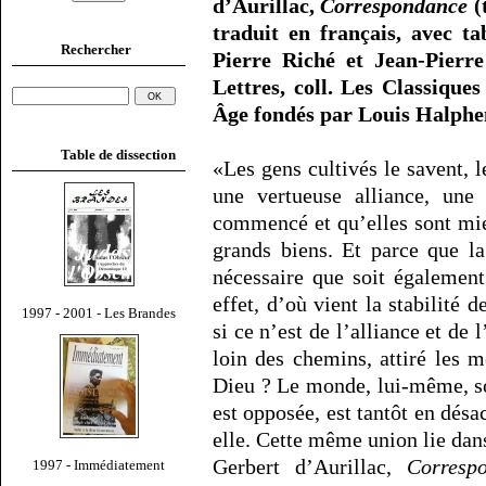
d’Aurillac,
Correspondance
(t
traduit en français, avec ta
Rechercher
Pierre Riché et Jean-Pierre
Lettres, coll. Les Classique
Âge fondés par Louis Halphen
Table de dissection
«Les gens cultivés le savent, l
une vertueuse alliance, une 
commencé et qu’elles sont mie
grands biens. Et parce que la
nécessaire que soit également
effet, d’où vient la stabilité 
1997 - 2001 - Les Brandes
si ce n’est de l’alliance et de 
loin des chemins, attiré les m
Dieu ? Le monde, lui-même, sou
est opposée, est tantôt en dés
elle. Cette même union lie dan
Gerbert d’Aurillac,
Corresp
1997 - Immédiatement