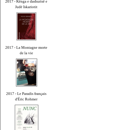
2017 - Kënga e dashurisë e
Judë Iskariotit
2017 - La Montagne morte
de la vie
2017 - Le Paradis français
d'Éric Rohmer