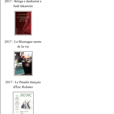
2017 - Kënga e dashurisë e
Judë Iskariotit
2017 - La Montagne morte
de la vie
2017 - Le Paradis français
d'Éric Rohmer