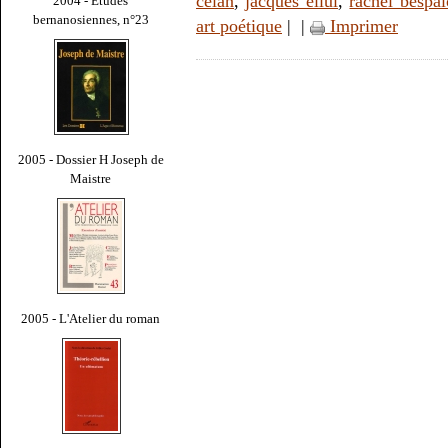
celan
,
jacques ellul
,
rachel bespal
2004 - Études
bernanosiennes, n°23
art poétique
|
|
Imprimer
2005 - Dossier H Joseph de
Maistre
2005 - L'Atelier du roman