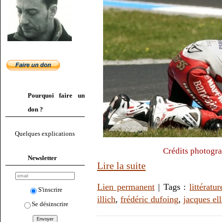
Pourquoi faire un
don ?
Quelques explications
Crédits photogr
Newsletter
Lire la suite
Lien permanent
| Tags :
littératur
S'inscrire
illich
,
frédéric dufoing
,
jacques ell
Se désinscrire