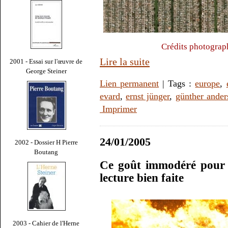
Crédits photograp
Lire la suite
2001 - Essai sur l'œuvre de
George Steiner
Lien permanent
| Tags :
europe
,
evard
,
ernst jünger
,
günther ander
Imprimer
24/01/2005
2002 - Dossier H Pierre
Boutang
Ce goût immodéré pour 
lecture bien faite
2003 - Cahier de l'Herne