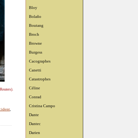
Bloy
Bolaño
Boutang
Broch
Browne
Burgess
Cacographes
Canetti
Catastrophes
Céline
Reuters).
Conrad
Cristina Campo
cident
,
Dante
Dantec
Darien