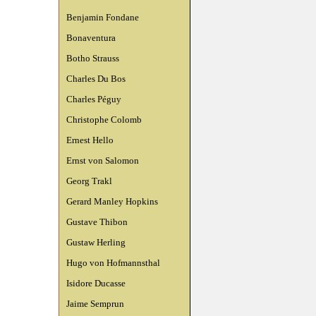
Benjamin Fondane
Bonaventura
Botho Strauss
Charles Du Bos
Charles Péguy
Christophe Colomb
Ernest Hello
Ernst von Salomon
Georg Trakl
Gerard Manley Hopkins
Gustave Thibon
Gustaw Herling
Hugo von Hofmannsthal
Isidore Ducasse
Jaime Semprun