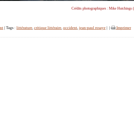
Crédits photographiques : Mike Hutchings (
nt
| Tags :
littérature
,
critique littéraire
,
occident
,
jean-paul rosaye
|
|
Imprimer