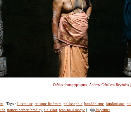
Crédits photographiques : Andrew Caballero-Reynolds (
nt
| Tags :
littérature
,
critique littéraire
,
philosophie
,
bouddhisme
,
hindouisme
,
oc
una
,
francis herbert bradley
,
t. s. eliot
,
jean-paul rosaye
|
|
Imprimer