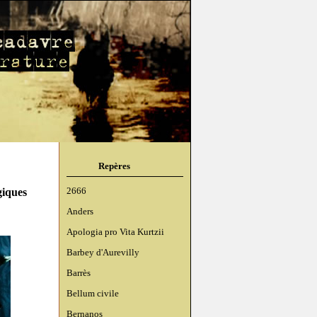
Repères
giques
2666
Anders
Apologia pro Vita Kurtzii
Barbey d'Aurevilly
Barrès
Bellum civile
Bernanos