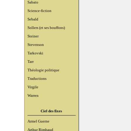
Sabato
Science-fiction
Sebald
Sollers (et ses bouffons)
Steiner
Stevenson
Tarkovski
Tarr
Théologie politique
Traductions
Virgile
Warren
Ciel des fixes
Armel Guerne
Arthur Rimbaud