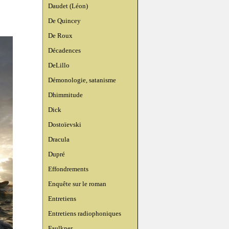
Daudet (Léon)
De Quincey
De Roux
Décadences
DeLillo
Démonologie, satanisme
Dhimmitude
Dick
Dostoïevski
Dracula
Dupré
Effondrements
Enquête sur le roman
Entretiens
Entretiens radiophoniques
Faulkner