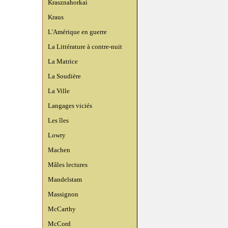
Krasznahorkai
Kraus
L'Amérique en guerre
La Littérature à contre-nuit
La Matrice
La Soudière
La Ville
Langages viciés
Les îles
Lowry
Machen
Mâles lectures
Mandelstam
Massignon
McCarthy
McCord