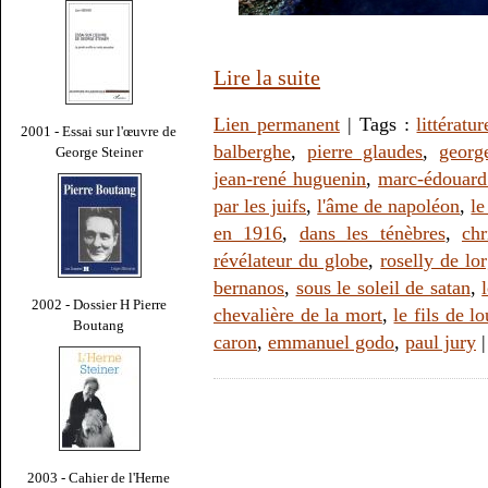
Lire la suite
Lien permanent
| Tags :
littératur
2001 - Essai sur l'œuvre de
balberghe
,
pierre glaudes
,
georg
George Steiner
jean-rené huguenin
,
marc-édouard
par les juifs
,
l'âme de napoléon
,
le
en 1916
,
dans les ténèbres
,
ch
révélateur du globe
,
roselly de lo
bernanos
,
sous le soleil de satan
,
2002 - Dossier H Pierre
chevalière de la mort
,
le fils de l
Boutang
caron
,
emmanuel godo
,
paul jury
2003 - Cahier de l'Herne