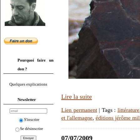
Pourquoi faire un
don ?
Quelques explications
Lire la suite
Newsletter
Lien permanent
| Tags :
littérature
et l'allemagne
,
éditions jérôme mil
S'inscrire
Se désinscrire
07/07/2009