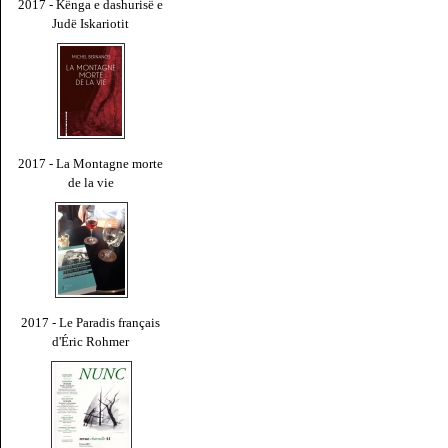
2017 - Kënga e dashurisë e
Judë Iskariotit
2017 - La Montagne morte
de la vie
2017 - Le Paradis français
d'Éric Rohmer