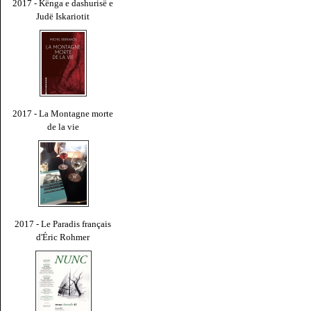
2017 - Kënga e dashurisë e
Judë Iskariotit
2017 - La Montagne morte
de la vie
2017 - Le Paradis français
d'Éric Rohmer