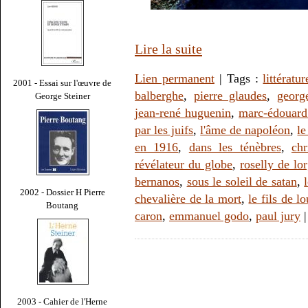
Lire la suite
Lien permanent
| Tags :
littératur
2001 - Essai sur l'œuvre de
balberghe
,
pierre glaudes
,
georg
George Steiner
jean-rené huguenin
,
marc-édouard
par les juifs
,
l'âme de napoléon
,
le
en 1916
,
dans les ténèbres
,
ch
révélateur du globe
,
roselly de lo
bernanos
,
sous le soleil de satan
,
2002 - Dossier H Pierre
chevalière de la mort
,
le fils de l
Boutang
caron
,
emmanuel godo
,
paul jury
2003 - Cahier de l'Herne