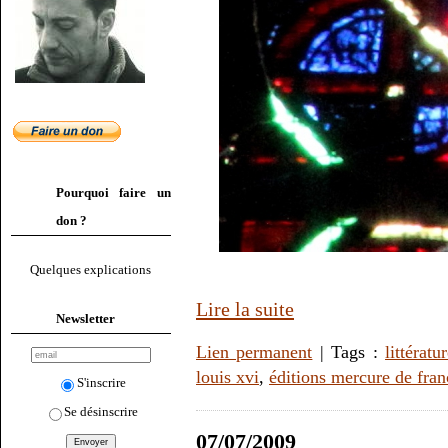
Pourquoi faire un
don ?
Quelques explications
Lire la suite
Newsletter
Lien permanent
| Tags :
littératu
louis xvi
,
éditions mercure de fran
S'inscrire
Se désinscrire
07/07/2009