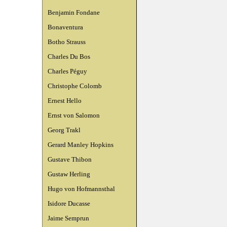
Benjamin Fondane
Bonaventura
Botho Strauss
Charles Du Bos
Charles Péguy
Christophe Colomb
Ernest Hello
Ernst von Salomon
Georg Trakl
Gerard Manley Hopkins
Gustave Thibon
Gustaw Herling
Hugo von Hofmannsthal
Isidore Ducasse
Jaime Semprun