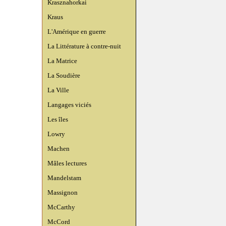
Krasznahorkai
Kraus
L'Amérique en guerre
La Littérature à contre-nuit
La Matrice
La Soudière
La Ville
Langages viciés
Les îles
Lowry
Machen
Mâles lectures
Mandelstam
Massignon
McCarthy
McCord