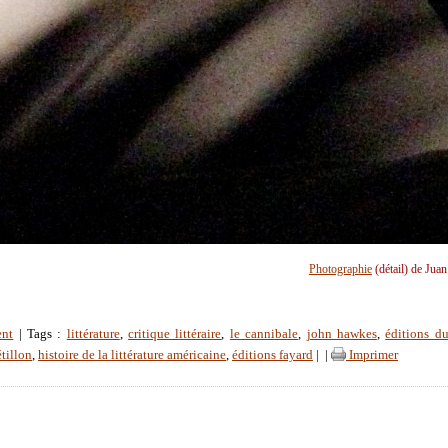
Photographie
(détail) de Jua
ent
| Tags :
littérature
,
critique littéraire
,
le cannibale
,
john hawkes
,
éditions du
étillon
,
histoire de la littérature américaine
,
éditions fayard
|
|
Imprimer