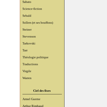
Sabato
Science-fiction
Sebald
Sollers (et ses bouffons)
Steiner
Stevenson
Tarkovski
Tarr
Théologie politique
Traductions
Virgile
Warren
Ciel des fixes
Armel Guerne
Arthur Rimbaud