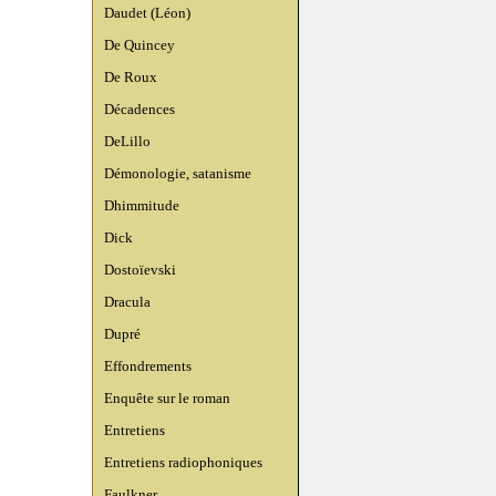
Daudet (Léon)
De Quincey
De Roux
Décadences
DeLillo
Démonologie, satanisme
Dhimmitude
Dick
Dostoïevski
Dracula
Dupré
Effondrements
Enquête sur le roman
Entretiens
Entretiens radiophoniques
Faulkner