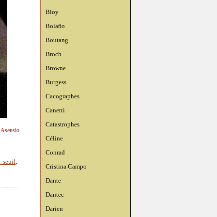
Bloy
Bolaño
Boutang
Broch
Browne
Burgess
Cacographes
Canetti
Catastrophes
n Asensio.
Céline
Conrad
 seuil
,
Cristina Campo
Dante
Dantec
Darien