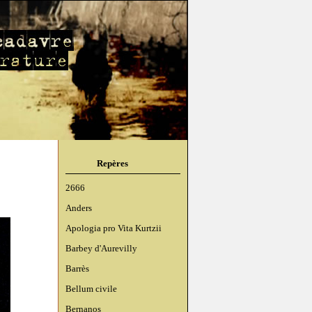
Repères
2666
Anders
Apologia pro Vita Kurtzii
Barbey d'Aurevilly
Barrès
Bellum civile
Bernanos