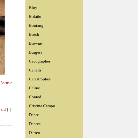
Bloy
Bolaño
Boutang
Broch
Browne
Burgess
Cacographes
Canetti
Catastrophes
n Asensio.
Céline
Conrad
Cristina Campo
yard
|
|
Dante
Dantec
Darien