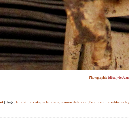
Photographie
(détail) de Jua
nt
| Tags :
littérature
,
critique littéraire
,
marien defalvard
,
l'architecture
,
éditions fa