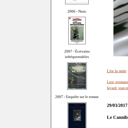
2006 - Nunc
2007 - Écrivains
infréquentables
Lire la suite
Lien perman
fayard
,
jean-
2007 - Enquête sur le roman
29/03/2017
Le Cannib