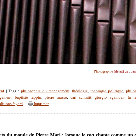
Photographie
(détail) de Jua
ent
| Tags :
philosophie du management
,
théologie
,
théologie politique
,
philo
gement
,
baptiste rappin
,
pierre musso
,
carl schmitt
,
giorgio agamben
,
la r
ditions fayard
|
|
Imprimer
ts du monde de Pierre Mari : lorsque le coq chante comme un 