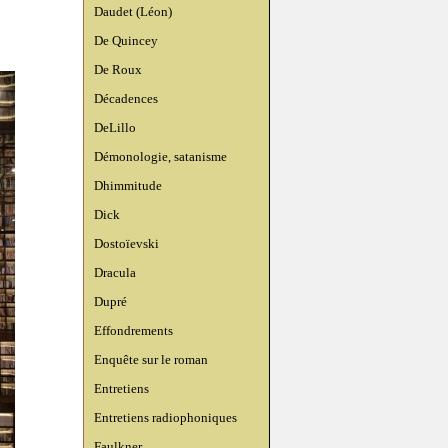
Daudet (Léon)
De Quincey
De Roux
Décadences
DeLillo
Démonologie, satanisme
Dhimmitude
Dick
Dostoïevski
Dracula
Dupré
Effondrements
Enquête sur le roman
Entretiens
Entretiens radiophoniques
Faulkner