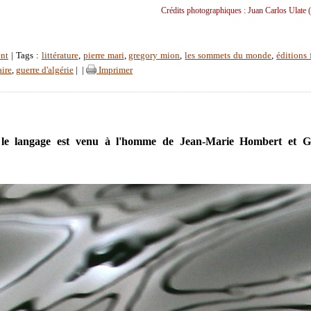
Crédits photographiques : Juan Carlos Ulate (
nt
| Tags :
littérature
,
pierre mari
,
gregory mion
,
les sommets du monde
,
éditions 
aire
,
guerre d'algérie
|
|
Imprimer
e langage est venu à l'homme de Jean-Marie Hombert et G