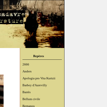
Repères
2666
Anders
Apologia pro Vita Kurtzii
Barbey d'Aurevilly
Barrès
Bellum civile
Bernanos