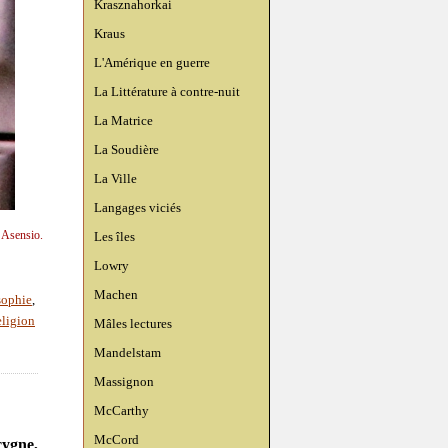
Krasznahorkai
Kraus
L'Amérique en guerre
La Littérature à contre-nuit
La Matrice
La Soudière
La Ville
Langages viciés
n Asensio.
Les îles
Lowry
Machen
sophie
,
eligion
Mâles lectures
Mandelstam
Massignon
McCarthy
McCord
cygne,