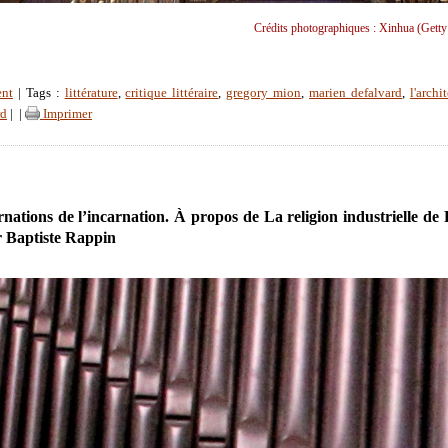
Crédits photographiques : Xinhua (Getty
ent
| Tags :
littérature
,
critique littéraire
,
gregory mion
,
marien defalvard
,
l'archi
rd
|
|
Imprimer
rnations de l’incarnation. À propos de La religion industrielle de 
 Baptiste Rappin