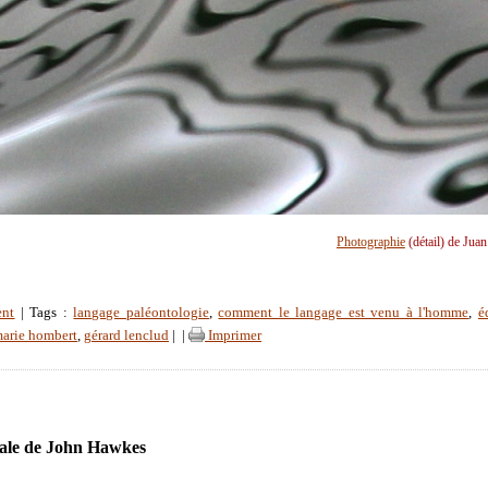
Photographie
(détail) de Jua
ent
| Tags :
langage paléontologie
,
comment le langage est venu à l'homme
,
é
marie hombert
,
gérard lenclud
|
|
Imprimer
ale de John Hawkes