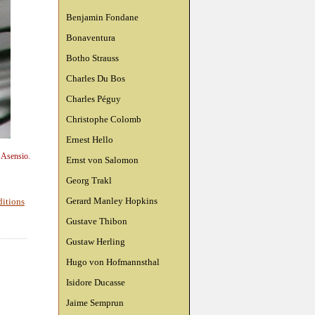
Benjamin Fondane
Bonaventura
Botho Strauss
Charles Du Bos
Charles Péguy
Christophe Colomb
Ernest Hello
n Asensio.
Ernst von Salomon
Georg Trakl
Gerard Manley Hopkins
ditions
Gustave Thibon
Gustaw Herling
Hugo von Hofmannsthal
Isidore Ducasse
Jaime Semprun