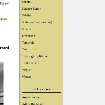
Sabato
Reuters).
Science-fiction
Sebald
fayard
,
Sollers (et ses bouffons)
Steiner
Stevenson
Tarkovski
érard
Tarr
Théologie politique
Traductions
Virgile
Warren
Ciel des fixes
Armel Guerne
Arthur Rimbaud