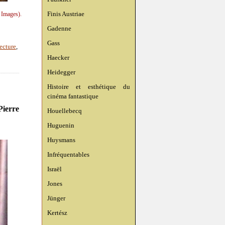
Finis Austriae
 Images).
Gadenne
Gass
tecture
,
Haecker
Heidegger
Histoire et esthétique du
cinéma fantastique
Pierre
Houellebecq
Huguenin
Huysmans
Infréquentables
Israël
Jones
Jünger
Kertész