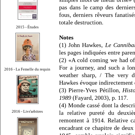
pas dans le camp des derniers
fous, derniers rêveurs fanatis
totale destruction.
2015 - Études
Notes
(1) John Hawkes,
Le Canniba
les pages indiquées entre paren
(2) «A cold coming we had of i
For a journey, and such a lo
2016 - La Femelle du requin
weather sharp, / The very d
Hawkes évoque indirectement c
(3) Pierre-Yves Pétillon,
Histo
1989
(Fayard, 2003), p. 117.
(4) Monde cassé dont la descri
2016 - Livr'arbitres
la relative pureté du deuxiè
remontent à 1914. Relative c
encadrant ce chapitre de deux 