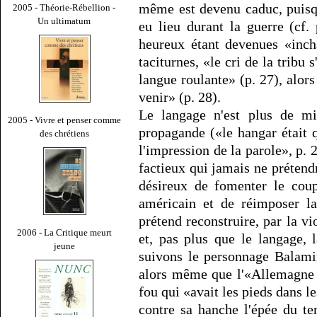
même est devenu caduc, puisqu
2005 - Théorie-Rébellion -
Un ultimatum
eu lieu durant la guerre (cf.
heureux étant devenues «inch
taciturnes, «le cri de la tribu 
langue roulante» (p. 27), alo
venir» (p. 28).
Le langage n'est plus de mi
2005 - Vivre et penser comme
propagande («le hangar était 
des chrétiens
l'impression de la parole», p. 
factieux qui jamais ne prétendr
désireux de fomenter le coup
américain et de réimposer la
prétend reconstruire, par la vio
2006 - La Critique meurt
et, pas plus que le langage, 
jeune
suivons le personnage Balamir
alors même que l'«Allemagne en
fou qui «avait les pieds dans le
contre sa hanche l'épée du te