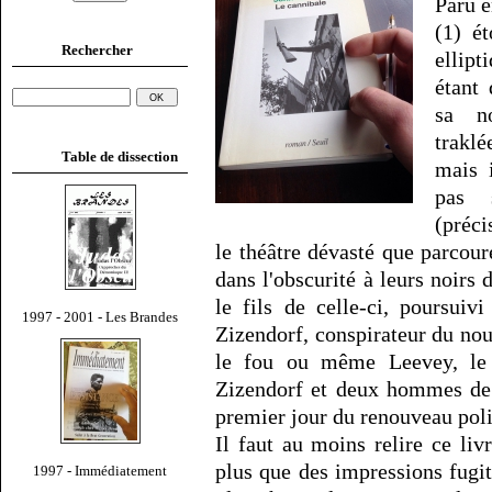
Paru 
(1) é
Rechercher
ellipt
étant 
sa n
traklé
Table de dissection
mais 
pas 
(préci
le théâtre dévasté que parcour
dans l'obscurité à leurs noirs 
le fils de celle-ci, poursuiv
1997 - 2001 - Les Brandes
Zizendorf, conspirateur du no
le fou ou même Leevey, le 
Zizendorf et deux hommes de 
premier jour du renouveau poli
Il faut au moins relire ce li
plus que des impressions fugi
1997 - Immédiatement