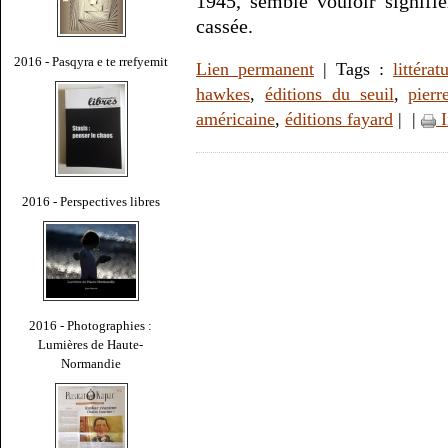
1945, semble vouloir signifi
cassée.
2016 - Pasqyra e te rrefyemit
Lien permanent
| Tags :
littérat
hawkes
,
éditions du seuil
,
pierr
américaine
,
éditions fayard
|
|
I
2016 - Perspectives libres
2016 - Photographies :
Lumières de Haute-
Normandie