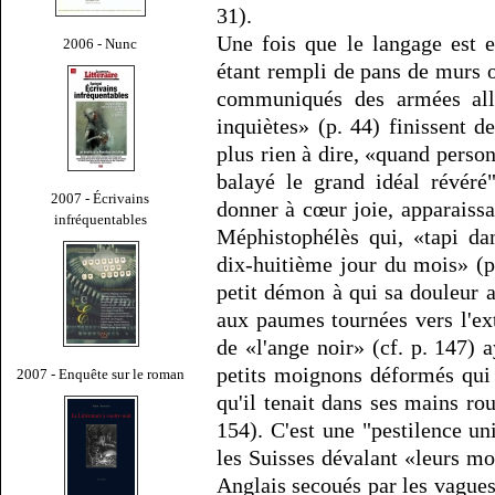
31).
Une fois que le langage est e
2006 - Nunc
étant rempli de pans de murs o
communiqués des armées alli
inquiètes» (p. 44) finissent d
plus rien à dire, «quand perso
balayé le grand idéal révéré
2007 - Écrivains
donner à cœur joie, apparaissa
infréquentables
Méphistophélès qui, «tapi dan
dix-huitième jour du mois» (p
petit démon à qui sa douleur a
aux paumes tournées vers l'ex
de «l'ange noir» (cf. p. 147) a
petits moignons déformés qui s
2007 - Enquête sur le roman
qu'il tenait dans ses mains ro
154). C'est une "pestilence un
les Suisses dévalant «leurs mon
Anglais secoués par les vagues