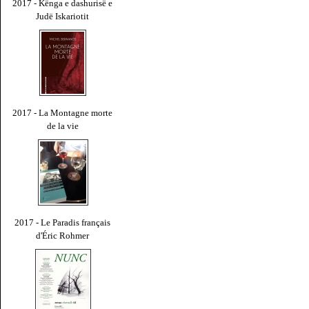
2017 - Kënga e dashurisë e
Judë Iskariotit
2017 - La Montagne morte
de la vie
2017 - Le Paradis français
d'Éric Rohmer