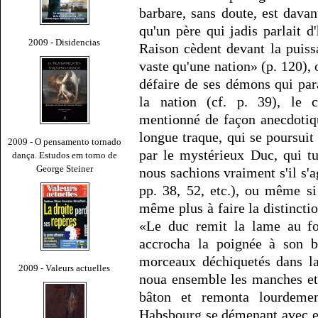
barbare, sans doute, est davan
qu'un père qui jadis parlait d
2009 - Disidencias
Raison cèdent devant la puis
vaste qu'une nation» (p. 120),
défaire de ses démons qui par
la nation (cf. p. 39), le c
mentionné de façon anecdotiqu
longue traque, qui se poursuit
2009 - O pensamento tornado
par le mystérieux Duc, qui tu
dança. Estudos em torno de
George Steiner
nous sachions vraiment s'il s'a
pp. 38, 52, etc.), ou même si
même plus à faire la distincti
«Le duc remit la lame au fou
accrocha la poignée à son br
morceaux déchiquetés dans la
2009 - Valeurs actuelles
noua ensemble les manches et
bâton et remonta lourdeme
Habsbourg se démenant avec ent