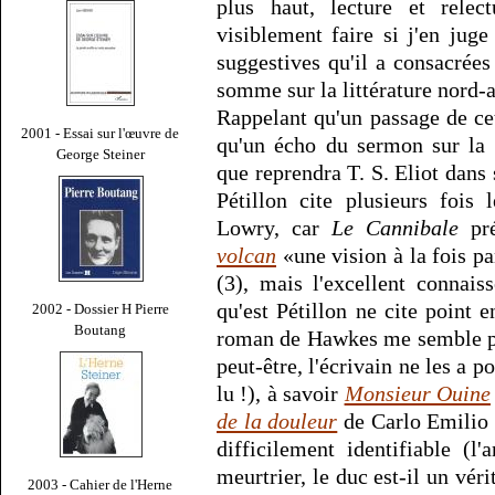
plus haut, lecture et relec
visiblement faire si j'en juge
suggestives qu'il a consacrée
somme sur la littérature nord-
Rappelant qu'un passage de c
2001 - Essai sur l'œuvre de
qu'un écho du sermon sur la 
George Steiner
que reprendra T. S. Eliot dans
Pétillon cite plusieurs fois
Lowry, car
Le Cannibale
pré
volcan
«une vision à la fois pa
(3), mais l'excellent connais
qu'est Pétillon ne cite point 
2002 - Dossier H Pierre
Boutang
roman de Hawkes me semble pl
peut-être, l'écrivain ne les a po
lu !), à savoir
Monsieur Ouine
de la douleur
de Carlo Emilio 
difficilement identifiable (l'
meurtrier, le duc est-il un vérit
2003 - Cahier de l'Herne