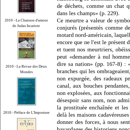
de déchets, comme un chat qu
dans les champs» (p. 229).
Ce meurtre a valeur de symbo
2010 - La Chanson d'amour
de Judas Iscariote
conjurés (présentés comme des
motard nord-américain, laquel
encore que ne l'est le présent 
et tuent nos meurtriers, obéi
peut «demander à nul homme d
dire sa nation» (pp. 167-8) :
2010 - La Revue des Deux
branches qui les ombrageaient,
Mondes
non expurgée, des radeaux pn
canal, aux bouches pendantes
non explosées, aux fonctionnai
désespoir sans nom, non admis
la prostituée enchaînée et les
2010 - Préface de L'Imposture
delà les maisons cadavéreuses 
donner des forces, à nous sent
bavardages des historiens nonc