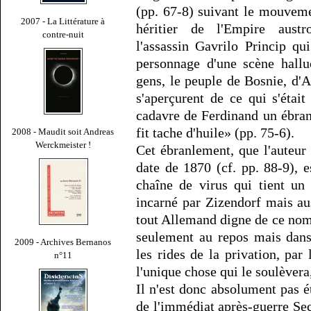
(pp. 67-8) suivant le mouvemen
2007 - La Littérature à
héritier de l'Empire austro
contre-nuit
l'assassin Gavrilo Princip q
personnage d'une scène hallu
gens, le peuple de Bosnie, d'
s'aperçurent de ce qui s'étai
cadavre de Ferdinand un ébran
fit tache d'huile» (pp. 75-6).
2008 - Maudit soit Andreas
Werckmeister !
Cet ébranlement, que l'auteur 
date de 1870 (cf. pp. 88-9), e
chaîne de virus qui tient un
incarné par Zizendorf mais au
tout Allemand digne de ce nom 
seulement au repos mais dans
2009 - Archives Bernanos
les rides de la privation, par 
n°11
l'unique chose qui le soulèvera,
Il n'est donc absolument pas é
de l'immédiat après-guerre S