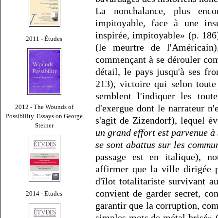
La nonchalance, plus enco
impitoyable, face à une insu
inspirée, impitoyable» (p. 186
2011 - Études
(le meurtre de l'Américai
commençant à se dérouler com
détail, le pays jusqu'à ses fro
213), victoire qui selon tout
semblent l'indiquer les tout
d'exergue dont le narrateur n'
2012 - The Wounds of
Possibility. Essays on George
s'agit de Zizendorf), lequel é
Steiner
un grand effort est parvenue à
se sont abattus sur les commu
passage est en italique), n
affirmer que la ville dirigée
d'îlot totalitariste survivant 
convient de garder secret, c
2014 - Études
garantir que la corruption, com
simples mots de métal brisé» (