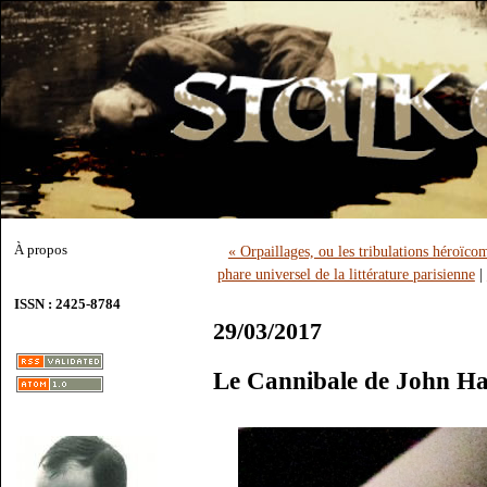
À propos
« Orpaillages, ou les tribulations héroïcom
phare universel de la littérature parisienne
|
ISSN : 2425-8784
29/03/2017
Le Cannibale de John H