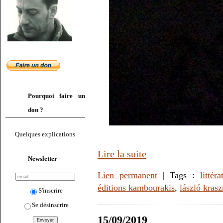
Pourquoi faire un
don ?
Quelques explications
Lire la suite
Newsletter
Lien permanent
| Tags :
littéra
éditions kambourakis
,
lászló kras
S'inscrire
Se désinscrire
15/09/2019