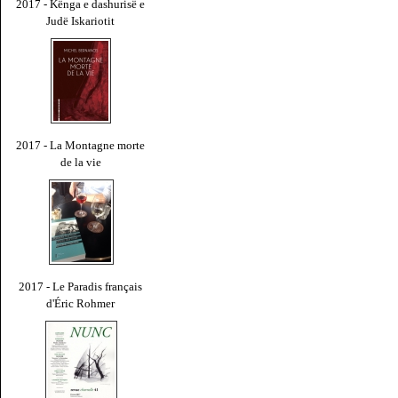
2017 - Kënga e dashurisë e
Judë Iskariotit
2017 - La Montagne morte
de la vie
2017 - Le Paradis français
d'Éric Rohmer