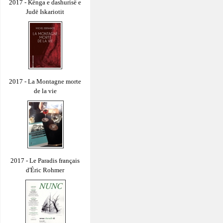
2017 - Kënga e dashurisë e
Judë Iskariotit
2017 - La Montagne morte
de la vie
2017 - Le Paradis français
d'Éric Rohmer