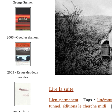
George Steiner
2003 - Gueules d'amour
2003 - Revue des deux
mondes
Lire la suite
Lien permanent
| Tags :
littératu
tunnel
,
éditions le cherche midi
|