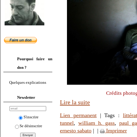
Pourquoi faire un
don ?
Quelques explications
Crédits photo
Newsletter
Lire la suite
Lien permanent
| Tags :
littéra
S'inscrire
tunnel
,
william h. gass
,
paul g
Se désinscrire
ernesto sabato
|
|
Imprimer