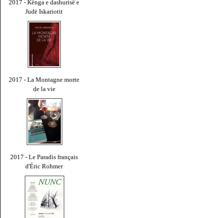
2017 - Kënga e dashurisë e
Judë Iskariotit
2017 - La Montagne morte
de la vie
2017 - Le Paradis français
d'Éric Rohmer