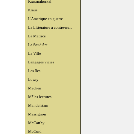
Krasznahorkai
Kraus
L'Amérique en guerre
La Littérature à contre-nuit
La Matrice
La Soudière
La Ville
Langages viciés
Les îles
Lowry
Machen
Mâles lectures
Mandelstam
Massignon
McCarthy
McCord