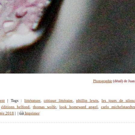
Photographie
(détail) de Jua
ent
| Tags :
littérature
,
critique littéraire
,
phillip lewis
,
les jours de silen
,
éditions belfond
,
thomas wolfe
,
look homeward angel
,
carlo michelstaedter
trée 2018
|
|
Imprimer