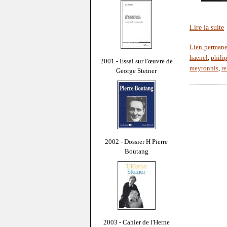
Lire la suite
Lien perman
haenel
,
philip
2001 - Essai sur l'œuvre de
meyronnis
,
r
George Steiner
2002 - Dossier H Pierre
Boutang
2003 - Cahier de l'Herne