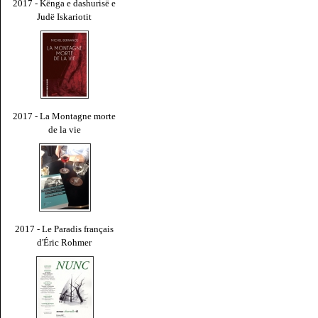
2017 - Kënga e dashurisë e
Judë Iskariotit
2017 - La Montagne morte
de la vie
2017 - Le Paradis français
d'Éric Rohmer