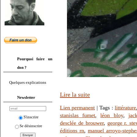
Pourquoi faire un
don ?
Quelques explications
Lire la suite
Newsletter
Lien permanent
| Tags :
littérature
stanislas fumet
,
léon bloy
,
jac
S'inscrire
desclée de brouwer
,
george r. ste
Se désinscrire
éditions rn
,
manuel arroyo-stephe