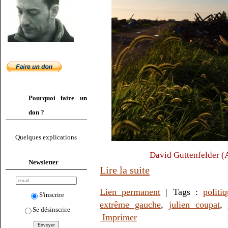
Pourquoi faire un
don ?
Quelques explications
David Guttenfelder (
Newsletter
Lire la suite
Lien permanent
| Tags :
politi
S'inscrire
extrême gauche
,
julien coupat
,
Se désinscrire
Imprimer