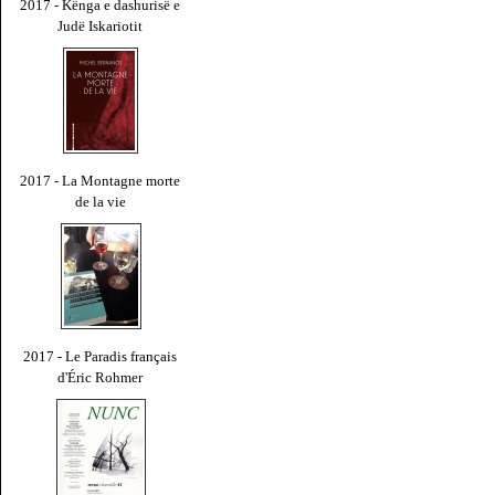
2017 - Kënga e dashurisë e
Judë Iskariotit
2017 - La Montagne morte
de la vie
2017 - Le Paradis français
d'Éric Rohmer