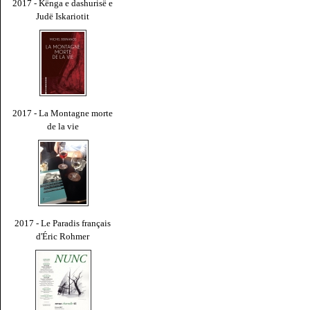
2017 - Kënga e dashurisë e
Judë Iskariotit
2017 - La Montagne morte
de la vie
2017 - Le Paradis français
d'Éric Rohmer