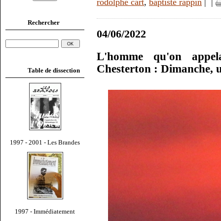
rodolphe cart
,
baptiste rappin
|
|
Rechercher
04/06/2022
L'homme qu'on appela
Chesterton : Dimanche, u
Table de dissection
1997 - 2001 - Les Brandes
1997 - Immédiatement