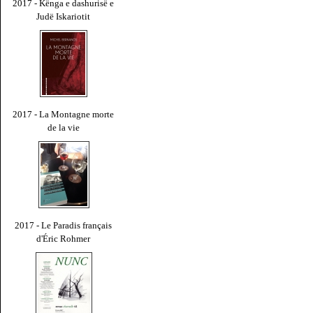
2017 - Kënga e dashurisë e
Judë Iskariotit
2017 - La Montagne morte
de la vie
2017 - Le Paradis français
d'Éric Rohmer