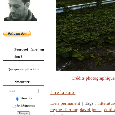
Pourquoi faire un
don ?
Quelques explications
Crédits photographique
Newsletter
Lire la suite
S'inscrire
Lien permanent
| Tags :
littératur
Se désinscrire
mythe d'arthur
,
david jones
,
éditi