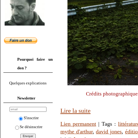
Pourquoi faire un
don ?
Quelques explications
Crédits photographique
Newsletter
Lire la suite
S'inscrire
Lien permanent
| Tags :
littératur
Se désinscrire
mythe d'arthur
,
david jones
,
éditi