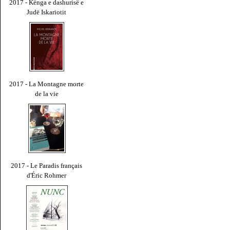
2017 - Kënga e dashurisë e
Judë Iskariotit
2017 - La Montagne morte
de la vie
2017 - Le Paradis français
d'Éric Rohmer