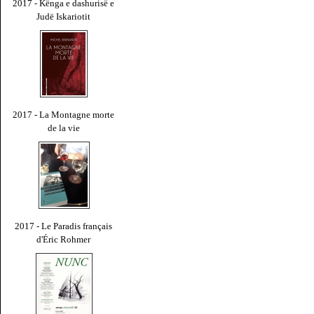
2017 - Kënga e dashurisë e
Judë Iskariotit
2017 - La Montagne morte
de la vie
2017 - Le Paradis français
d'Éric Rohmer