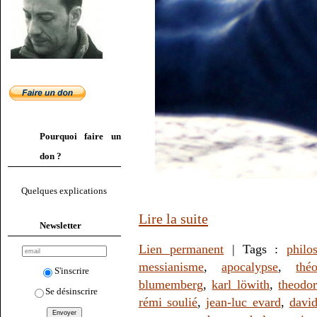
Pourquoi faire un
don ?
Quelques explications
Lire la suite
Newsletter
Lien permanent
| Tags :
philo
messianisme
,
apocalypse
,
thé
S'inscrire
blumemberg
,
karl löwith
,
theodo
Se désinscrire
rémi soulié
,
jean-luc evard
,
davi