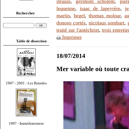
strauss
,
gershom scholem
,
pier
lequenne
,
isaac de lapeyrère
,
j
Rechercher
martin
,
hegel
,
thomas molnar
,
au
donoso cortés
,
nicolaus sombart
,
traité sur l'antéchrist
,
trois entreti
Imprimer
Table de dissection
18/07/2014
Mer variable où toute cr
1997 - 2001 - Les Brandes
1997 - Immédiatement