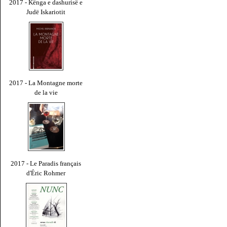
2017 - Kënga e dashurisë e
Judë Iskariotit
2017 - La Montagne morte
de la vie
2017 - Le Paradis français
d'Éric Rohmer