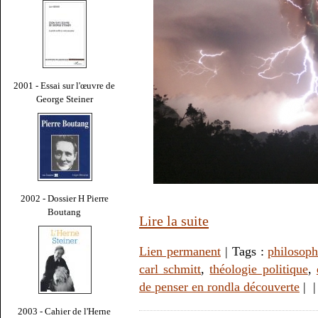
2001 - Essai sur l'œuvre de
George Steiner
2002 - Dossier H Pierre
Boutang
Lire la suite
Lien permanent
| Tags :
philosoph
carl schmitt
,
théologie politique
,
de penser en rondla découverte
|
2003 - Cahier de l'Herne