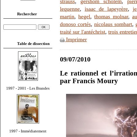
strauss
,
gershom scholem
,
pier
lequenne
,
isaac de lapeyrère
,
j
Rechercher
martin
,
hegel
,
thomas molnar
,
au
donoso cortés
,
nicolaus sombart
,
traité sur l'antéchrist
,
trois entreti
Imprimer
Table de dissection
09/07/2010
Le rationnel et l’irrati
par Francis Moury
1997 - 2001 - Les Brandes
1997 - Immédiatement