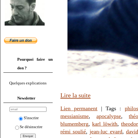
Pourquoi faire un
don ?
Quelques explications
Lire la suite
Newsletter
Lien permanent
| Tags :
philo
messianisme
,
apocalypse
,
thé
S'inscrire
blumemberg
,
karl löwith
,
theodo
Se désinscrire
rémi soulié
,
jean-luc evard
,
davi