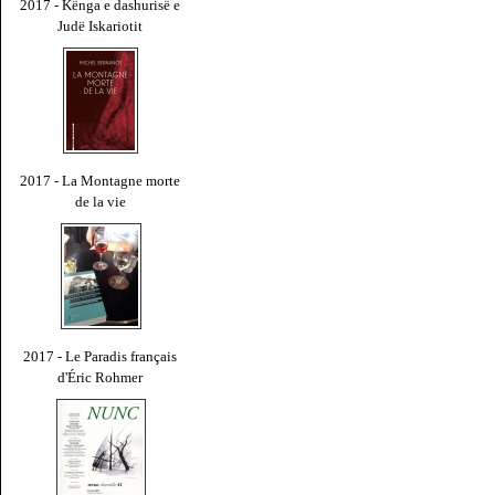
2017 - Kënga e dashurisë e
Judë Iskariotit
2017 - La Montagne morte
de la vie
2017 - Le Paradis français
d'Éric Rohmer