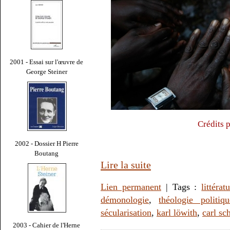
2001 - Essai sur l'œuvre de
George Steiner
Crédits 
2002 - Dossier H Pierre
Boutang
Lire la suite
Lien permanent
| Tags :
littérat
démonologie
,
théologie politiqu
sécularisation
,
karl löwith
,
carl sc
2003 - Cahier de l'Herne