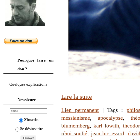
Pourquoi faire un
don ?
Quelques explications
Lire la suite
Newsletter
Lien permanent
| Tags :
philo
messianisme
,
apocalypse
,
thé
S'inscrire
blumemberg
,
karl löwith
,
theodo
Se désinscrire
rémi soulié
,
jean-luc evard
,
davi