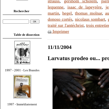
strauss
,
gershom scholem
,
pier
lequenne
,
isaac de lapeyrère
,
j
Rechercher
martin
,
hegel
,
thomas molnar
,
au
donoso cortés
,
nicolaus sombart
,
traité sur l'antéchrist
,
trois entreti
Imprimer
Table de dissection
11/11/2004
Larvatus prodeo ou... pr
1997 - 2001 - Les Brandes
1997 - Immédiatement