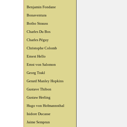
Benjamin Fondane
Bonaventura
Botho Strauss
Charles Du Bos
Charles Péguy
Christophe Colomb
Ernest Hello
Ernst von Salomon
Georg Trakl
Gerard Manley Hopkins
Gustave Thibon
Gustaw Herling
Hugo von Hofmannsthal
Isidore Ducasse
Jaime Semprun