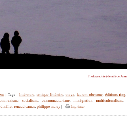
Photographie (détail) de Juan
ent
| Tags :
littérature
,
critique littéraire
,
utøya
,
laurent obertone
,
éditions ring
communisme
,
socialisme
,
communautarisme
,
immigration
,
multiculturalisme
,
rd millet
,
renaud camus
,
philippe muray
|
|
Imprimer