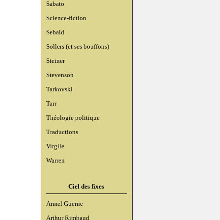
Sabato
Science-fiction
Sebald
Sollers (et ses bouffons)
Steiner
Stevenson
Tarkovski
Tarr
Théologie politique
Traductions
Virgile
Warren
Ciel des fixes
Armel Guerne
Arthur Rimbaud