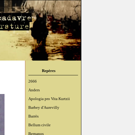
Repères
2666
Anders
Apologia pro Vita Kurtzii
Barbey d'Aurevilly
Barrès
Bellum civile
Bernanos