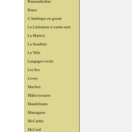
Krasznahorkai
Kraus
L'Amérique en guerre
La Littérature à contre-nuit
La Matrice
La Soudière
La Ville
Langages viciés
Les îles
Lowry
Machen
Mâles lectures
Mandelstam
Massignon
McCarthy
McCord