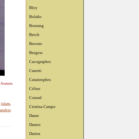
Bloy
Bolaño
Boutang
Broch
Browne
Burgess
Cacographes
Canetti
Catastrophes
 Asensio.
Céline
Conrad
,
islam
,
Cristina Campo
anders
Dante
Dantec
Darien