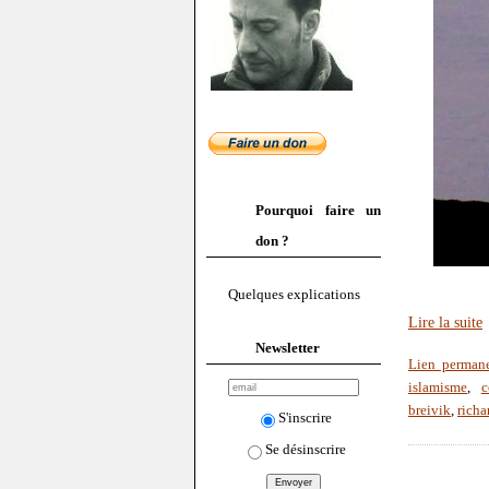
Pourquoi faire un
don ?
Quelques explications
Lire la suite
Newsletter
Lien perman
islamisme
,
breivik
,
richa
S'inscrire
Se désinscrire