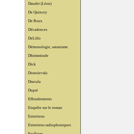
Daudet (Léon)
De Quincey
De Roux
Décadences
DeLillo
Démonologie, satanisme
Dhimmitude
Dick
Dostoïevski
Dracula
Dupré
Effondrements
Enquête sur le roman
Entretiens
Entretiens radiophoniques
Faulkner