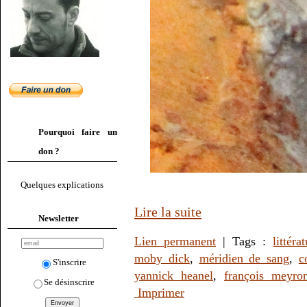
Pourquoi faire un
don ?
Quelques explications
Lire la suite
Newsletter
Lien permanent
| Tags :
littéra
moby dick
,
méridien de sang
,
c
S'inscrire
yannick heanel
,
françois meyron
Se désinscrire
Imprimer