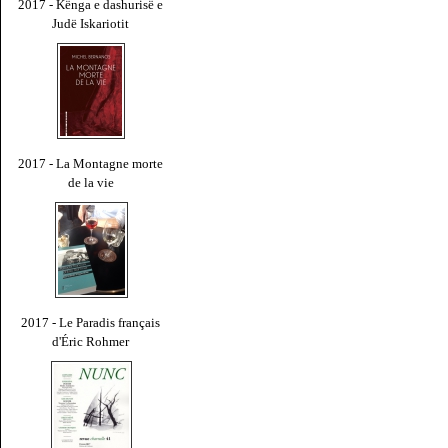
2017 - Kënga e dashurisë e
Judë Iskariotit
2017 - La Montagne morte
de la vie
2017 - Le Paradis français
d'Éric Rohmer