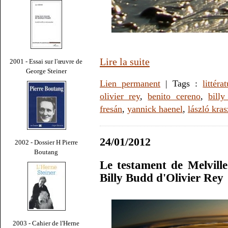
Lire la suite
2001 - Essai sur l'œuvre de
George Steiner
Lien permanent
| Tags :
littéra
olivier rey
,
benito cereno
,
bill
fresán
,
yannick haenel
,
lászló kra
24/01/2012
2002 - Dossier H Pierre
Boutang
Le testament de Melville
Billy Budd d'Olivier Rey
2003 - Cahier de l'Herne