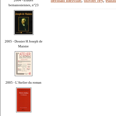
herman melville
,
olivier rey
,
éditi
2004 - Études
bernanosiennes, n°23
2005 - Dossier H Joseph de
Maistre
2005 - L'Atelier du roman