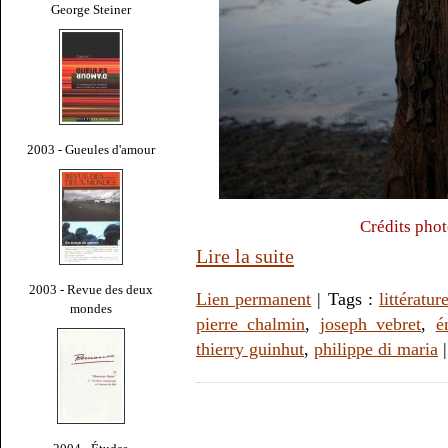
George Steiner
2003 - Gueules d'amour
Crédits pho
Lire la suite
2003 - Revue des deux
Lien permanent
| Tags :
littératur
mondes
pierre chalmin
,
joseph vebret
,
é
thierry guinhut
,
philippe di maria