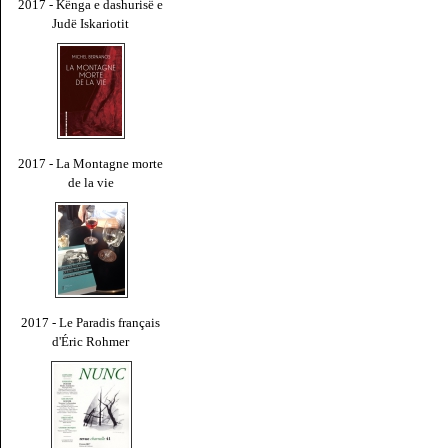
2017 - Kënga e dashurisë e
Judë Iskariotit
2017 - La Montagne morte
de la vie
2017 - Le Paradis français
d'Éric Rohmer