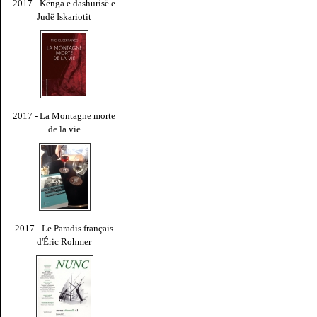
2017 - Kënga e dashurisë e
Judë Iskariotit
2017 - La Montagne morte
de la vie
2017 - Le Paradis français
d'Éric Rohmer