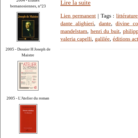
2004 - Études
Lire la suite
bernanosiennes, n°23
Lien permanent
| Tags :
littérature
dante alighieri
,
dante
,
divine c
mandelstam
,
henri du buit
,
philipp
valeria capelli
,
galilée
,
éditions ac
2005 - Dossier H Joseph de
Maistre
2005 - L'Atelier du roman