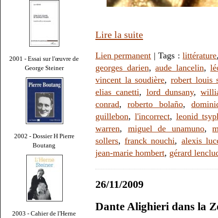
Lire la suite
Lien permanent
| Tags :
littérature
2001 - Essai sur l'œuvre de
georges darien
,
aude lancelin
,
lé
George Steiner
vincent la soudière
,
robert louis
elias canetti
,
lord dunsany
,
will
conrad
,
roberto bolaño
,
domini
guillebon
,
l'incorrect
,
leonid tsyp
warren
,
miguel de unamuno
,
m
2002 - Dossier H Pierre
sollers
,
franck nouchi
,
alexis luc
Boutang
jean-marie hombert
,
gérard lenclu
26/11/2009
Dante Alighieri dans la 
2003 - Cahier de l'Herne