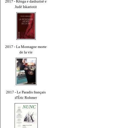
2017 - Kënga e dashurisë e
Judë Iskariotit
2017 - La Montagne morte
de la vie
2017 - Le Paradis français
d'Éric Rohmer