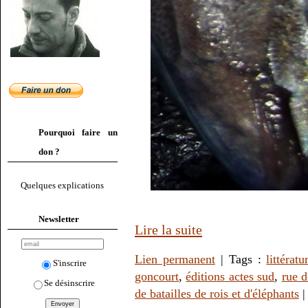
Pourquoi faire un
don ?
Quelques explications
Newsletter
Lire la suite
Lien permanent
| Tags :
littératu
S'inscrire
goncourt
,
éditions actes sud
,
rue d
Se désinscrire
de batailles de rois et d'éléphants