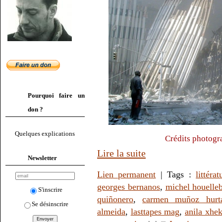
Pourquoi faire un
don ?
Quelques explications
Crédits photogr
Lire la suite
Newsletter
Lien permanent
| Tags :
littérat
georges bernanos
,
michel houelle
S'inscrire
quiñonero
,
carmen muñoz hurt
Se désinscrire
almeida
,
lasttapes mag
,
anila xhek