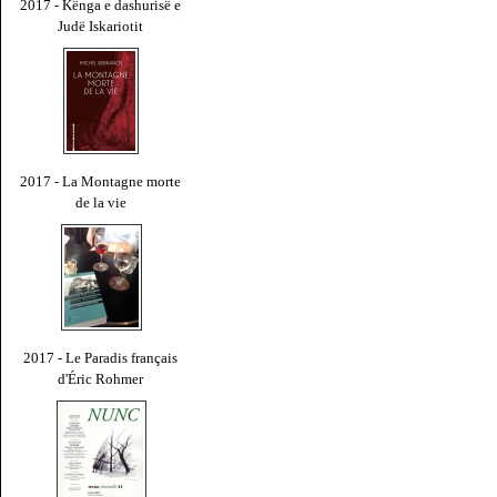
2017 - Kënga e dashurisë e
Judë Iskariotit
2017 - La Montagne morte
de la vie
2017 - Le Paradis français
d'Éric Rohmer