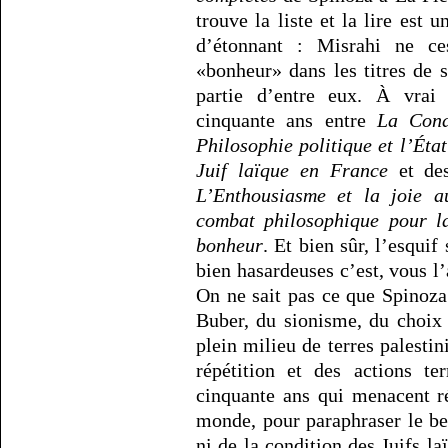
trouve la liste et la lire est
d’étonnant : Misrahi ne ces
«bonheur» dans les titres de 
partie d’entre eux. À vrai
cinquante ans entre
La Cond
Philosophie politique et l’État
Juif laïque en France
et des
L’Enthousiasme et la joie a
combat philosophique pour la
bonheur
. Et bien sûr, l’esquif
bien hasardeuses c’est, vous l
On ne sait pas ce que Spinoz
Buber, du sionisme, du choix 
plein milieu de terres palesti
répétition et des actions te
cinquante ans qui menacent ré
monde, pour paraphraser le be
ni de la condition des Juifs l