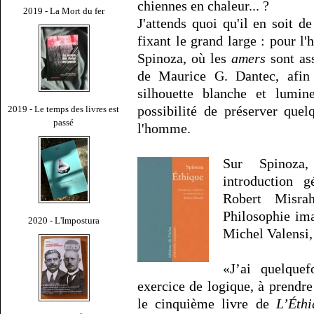
chiennes en chaleur... ?
2019 - La Mort du fer
J'attends quoi qu'il en soit de
fixant le grand large : pour l'
Spinoza, où les
amers
sont as
de Maurice G. Dantec, afin d
silhouette blanche et lumin
possibilité de préserver que
2019 - Le temps des livres est
passé
l'homme.
Sur Spinoz
introduction 
Robert Misrah
Philosophie ima
2020 - L'Impostura
Michel Valensi, 
«J’ai quelque
exercice de logique, à prendr
le cinquième livre de
L’Éthi