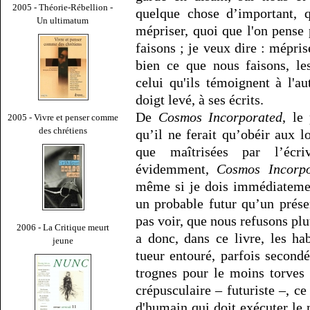
2005 - Théorie-Rébellion -
quelque chose d’important, qu
Un ultimatum
mépriser, quoi que l'on pense 
faisons ; je veux dire : mépris
bien ce que nous faisons, le
celui qu'ils témoignent à l'aut
doigt levé, à ses écrits.
De
Cosmos Incorporated
, le
2005 - Vivre et penser comme
des chrétiens
qu’il ne ferait qu’obéir aux l
que maîtrisées par l’écri
évidemment,
Cosmos Incorpo
même si je dois immédiatemen
un probable futur qu’un prés
pas voir, que nous refusons plu
2006 - La Critique meurt
a donc, dans ce livre, les ha
jeune
tueur entouré, parfois second
trognes pour le moins torves
crépusculaire – futuriste –, 
d'humain qui doit exécuter le