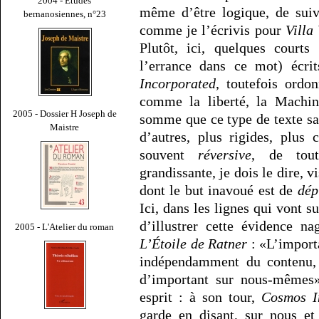
2004 - Études
même d’être logique, de suiv
bernanosiennes, n°23
comme je l’écrivis pour
Villa
Plutôt, ici, quelques court
l’errance dans ce mot) écr
Incorporated
, toutefois ordo
comme la liberté, la Machin
2005 - Dossier H Joseph de
somme que ce type de texte sa
Maistre
d’autres, plus rigides, plus 
souvent
réversive
, de tout
grandissante, je dois le dire, 
dont le but inavoué est de
dép
Ici, dans les lignes qui vont su
d’illustrer cette évidence n
2005 - L'Atelier du roman
L’Étoile de Ratner
: «L’import
indépendamment du contenu, 
d’important sur nous-mêmes
esprit : à son tour,
Cosmos I
garde en disant, sur nous et