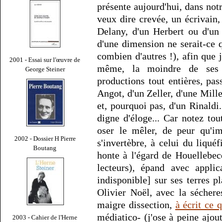
présente aujourd'hui, dans notr
veux dire crevée, un écrivain,
Delany, d'un Herbert ou d'un 
d'une dimension ne serait-ce q
combien d'autres !), afin que 
2001 - Essai sur l'œuvre de
même, la moindre de ses 
George Steiner
productions tout entières, pa
Angot, d'un Zeller, d'une Mille
et, pourquoi pas, d'un Rinald
digne d'éloge... Car notez t
oser le mêler, de peur qu'i
2002 - Dossier H Pierre
s'invertèbre, à celui du liqué
Boutang
honte à l'égard de Houellebe
lecteurs), épand avec appli
indisponible] sur ses terres 
Olivier Noël, avec la séchere
maigre dissection,
à écrit ce q
médiatico- (j'ose à peine ajou
2003 - Cahier de l'Herne