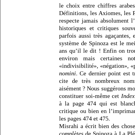
le choix entre chiffres arabe
Définitions, les Axiomes, les P
respecte jamais absolument l
historiques et critiques sou
parfois aussi très agaçantes
système de Spinoza est le mei
ans qu’il le dit ! Enfin on t
environ mais certaines no
«indivisibilité», «négation», «
nomini
. Ce dernier point est t
cite de très nombreux nom
aisément ? Nous suggérons mom
constituer soi-même cet
Index
à la page 474 qui est blanch
critique ou bien en l’impriman
les pages 474 et 475.
Misrahi a écrit bien des chos
complètes
de Spinoza à La Plé