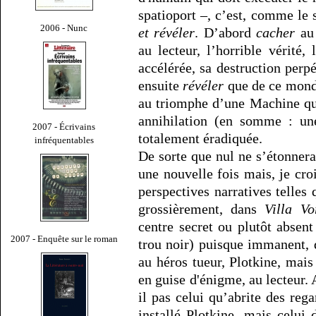
spatioport –, c’est, comme le 
2006 - Nunc
et révéler
. D’abord
cacher
au 
au lecteur, l’horrible vérité
accélérée, sa destruction perpé
ensuite
révéler
que de ce mon
au triomphe d’une Machine qui
annihilation (en somme : une
2007 - Écrivains
totalement éradiquée.
infréquentables
De sorte que nul ne s’étonner
une nouvelle fois mais, je cro
perspectives narratives telles 
grossièrement, dans
Villa Vo
centre secret ou plutôt absent
2007 - Enquête sur le roman
trou noir) puisque immanent, 
au héros tueur, Plotkine, mais
en guise d'énigme, au lecteur. 
il pas celui qu’abrite des reg
installé Plotkine, mais celui 