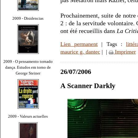
pas Métatron mais Raziel, celu
Prochainement, suite de notre 
2009 - Disidencias
2 : de la servitude volontaire.
ont été recueillis dans
La Criti
Lien permanent
| Tags :
littér
maurice g. dantec
|
|
Imprimer
2009 - O pensamento tornado
dança. Estudos em torno de
26/07/2006
George Steiner
A Scanner Darkly
2009 - Valeurs actuelles