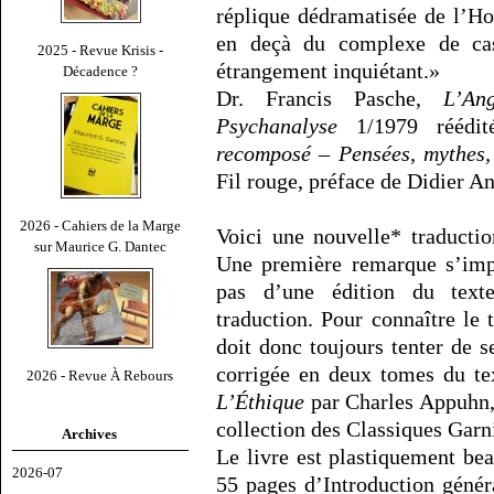
réplique dédramatisée de l’H
en deçà du complexe de cas
2025 - Revue Krisis -
étrangement inquiétant.»
Décadence ?
Dr. Francis Pasche,
L’An
Psychanalyse
1/1979 réédit
recomposé – Pensées, mythes,
Fil rouge, préface de Didier An
2026 - Cahiers de la Marge
Voici une nouvelle* traducti
sur Maurice G. Dantec
Une première remarque s’impo
pas d’une édition du text
traduction. Pour connaître le t
doit donc toujours tenter de s
corrigée en deux tomes du tex
2026 - Revue À Rebours
L’Éthique
par Charles Appuhn, 
collection des Classiques Garn
Archives
Le livre est plastiquement bea
2026-07
55 pages d’Introduction génér