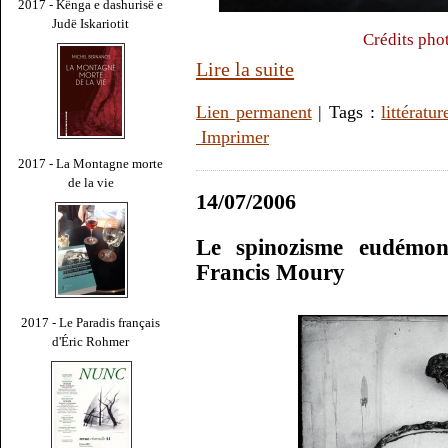
2017 - Kënga e dashurisë e
Judë Iskariotit
Crédits pho
Lire la suite
Lien permanent
| Tags :
littératur
Imprimer
2017 - La Montagne morte
de la vie
14/07/2006
Le spinozisme eudémon
Francis Moury
2017 - Le Paradis français
d'Éric Rohmer