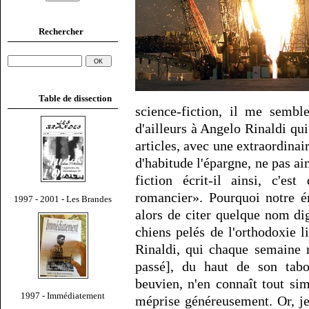
Rechercher
Table de dissection
science-fiction, il me semble
d'ailleurs à Angelo Rinaldi qu
articles, avec une extraordinair
d'habitude l'épargne, ne pas ai
fiction écrit-il ainsi, c'es
romancier». Pourquoi notre émi
1997 - 2001 - Les Brandes
alors de citer quelque nom dig
chiens pelés de l'orthodoxie 
Rinaldi, qui chaque semaine 
passé], du haut de son tab
beuvien, n'en connaît tout si
1997 - Immédiatement
méprise généreusement. Or, j