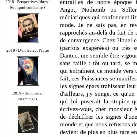
entrailles de notre époque f
2018 - Perspectives libres -
Pourquoi combattre ?
Angot, Nothomb ou Soller
médiatiques qui confondent litt
mode. Je ne sais pas, en rev
rapprochés au-delà du fait de 
de convergence. Chez Houellebe
(parfois exagérées) ou très s
2019 - D'un lecteur l'autre
Dantec, me semble être vigou
sans faille : tôt ou tard, se 
qui entraînent ce monde vers u
fait, ces Puissances se manife
les signes épars trahissant leu
d'ailleurs, j'y songe, ce qu'un
2019 - Hommes et
engrenages
qui lui poserait la stupide 
écrivez-vous, cher monsieur X
de déchiffrer les signes d'une
monde et que nous refusons de
devient de plus en plus rare e