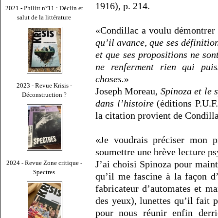
1916), p. 214.
2021 - Philitt n°11 : Déclin et
salut de la littérature
«Condillac a voulu démontrer
qu’il avance, que ses définitio
et que ses propositions ne son
ne renferment rien qui pui
choses.
»
2023 - Revue Krisis -
Joseph Moreau,
Spinoza et le 
Déconstruction ?
dans l’histoire
(éditions P.U.F.
la citation provient de Condill
«Je voudrais préciser mon 
soumettre une brève lecture p
J’ai choisi Spinoza pour maint
2024 - Revue Zone critique -
Spectres
qu’il me fascine à la façon 
fabricateur d’automates et ma
des yeux), lunettes qu’il fait
pour nous réunir enfin der