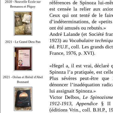
2020 - Nouvelle École sur
références de Spinoza lui-mê
Bernanos et Péguy
est censée la relier aux axiom
Ceux qui ont tenté de le fair
d’indéterminations, de «peti
ont été amusés ou rebutés.»
André Lalande (et Société fra
1923) au
Vocabulaire technique
2021 - Le Grand Dieu Pan
éd. P.U.F., coll. Les grands dic
France, 1976, p. XVI).
«Hegel a, il est vrai, déclaré
Spinoza l’a pratiquée, est celle
2021 - Océan et Brésil d'Abel
Plus sévères peut-être que
Bonnard
dénoncer l’inadéquation radic
lui assignait Spinoza.»
Victor Delbos,
Le Spinozism
1912-1913
,
Appendice
§ I
(éditions Vrin., coll. B.H.P., 