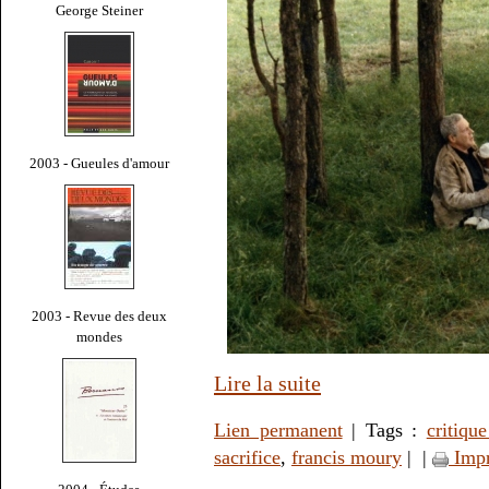
George Steiner
2003 - Gueules d'amour
2003 - Revue des deux
mondes
Lire la suite
Lien permanent
| Tags :
critiqu
sacrifice
,
francis moury
|
|
Impr