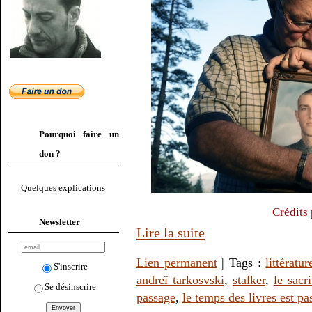
Pourquoi faire un
don ?
Quelques explications
Crédits
Newsletter
Lire la suite
Lien permanent
| Tags :
littératur
S'inscrire
andreï tarkosvski
,
stalker
,
le sacri
Se désinscrire
passage
,
le temps des livres est pa