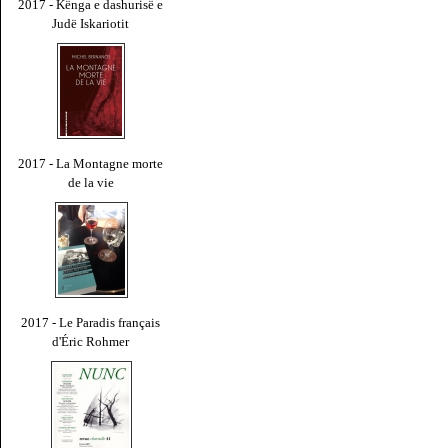
2017 - Kënga e dashurisë e
Judë Iskariotit
2017 - La Montagne morte
de la vie
2017 - Le Paradis français
d'Éric Rohmer