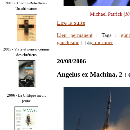
2005 - Théorie-Rébellion -
Un ultimatum
Michael Patrick (
Kn
Lire la suite
Lien permanent
| Tags :
günt
gauchisme
|
|
Imprimer
2005 - Vivre et penser comme
des chrétiens
20/08/2006
Angelus ex Machina, 2 : d
2006 - La Critique meurt
jeune