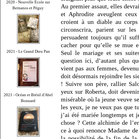
2020 - Nouvelle École sur
Au premier assaut, elles devra
Bernanos et Péguy
et Aphrodite aveuglent ceux 
croient à un diable au corps
circonscrira, parient sur le
persuadent toujours qu’il suff
cacher pour qu’elle se mue e
2021 - Le Grand Dieu Pan
Seul le mariage et ses suites
question ici, d’autant plus q
vient pas aux femmes, devenu
doit désormais rejoindre les si
! Suivre son père, rallier Sal
yeux sur Roberta, doit deveni
2021 - Océan et Brésil d'Abel
misérable où la jeune veuve s
Bonnard
les yeux, je ne veux pas que tu
j’ai été mariée longtemps et j
chose ? Cette alchimie de l’e
ce à quoi renonce Madame de C
la possibilité de la fin de la