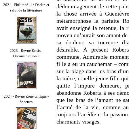
2021 - Philitt n°11 : Déclin et
dédommagement de cette païen
salut de la littérature
la chose arrivée à Guenièvr
métamorphose la parfaite Ro
avait enseigné la retenue, la r
moyen qu’aurait son amant de l
sa douleur, sa tournure d’
désirable. À présent Rober
2023 - Revue Krisis -
commune. Admirable moment qu
Déconstruction ?
fille a eu un cauchemar – co
sur la plage dans les bras d’un
la nièce, cruelle jeune fille qu
quitte l’impure demeure, 
abandonne Roberta à ses démon
2024 - Revue Zone critique -
que les bras de l’amant ne sa
Spectres
l’acmé de la vie, comme au z
toujours l’acédie et la passion
charmants visages.