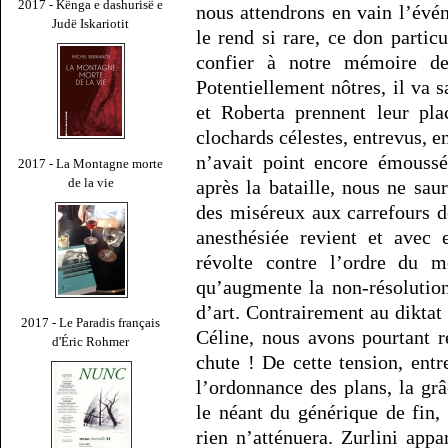
2017 - Kënga e dashurisë e
nous attendrons en vain l’évé
Judë Iskariotit
le rend si rare, ce don partic
confier à notre mémoire des
Potentiellement nôtres, il va s
et Roberta prennent leur pla
clochards célestes, entrevus, 
n’avait point encore émouss
2017 - La Montagne morte
de la vie
après la bataille, nous ne sa
des miséreux aux carrefours de
anesthésiée revient et avec 
révolte contre l’ordre du m
qu’augmente la non-résolutio
d’art. Contrairement au diktat
2017 - Le Paradis français
Céline, nous avons pourtant r
d'Éric Rohmer
chute ! De cette tension, entr
l’ordonnance des plans, la grâ
le néant du générique de fin,
rien n’atténuera. Zurlini appar