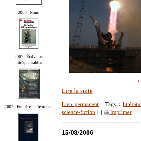
2006 - Nunc
2007 - Écrivains
infréquentables
C
Lire la suite
Lien permanent
| Tags :
littératu
2007 - Enquête sur le roman
science-fiction
|
|
Imprimer
15/08/2006