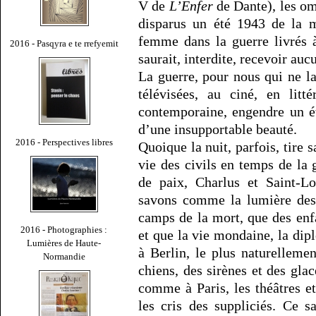
V de
L’Enfer
de Dante), les o
disparus un été 1943 de la
femme dans la guerre livrés 
2016 - Pasqyra e te rrefyemit
saurait, interdite, recevoir auc
La guerre, pour nous qui ne l
télévisées, au ciné, en litt
contemporaine, engendre un é
d’une insupportable beauté.
2016 - Perspectives libres
Quoique la nuit, parfois, tire 
vie des civils en temps de la
de paix, Charlus et Saint-L
savons comme la lumière des 
camps de la mort, que des enfa
2016 - Photographies :
et que la vie mondaine, la dipl
Lumières de Haute-
à Berlin, le plus naturellem
Normandie
chiens, des sirènes et des gla
comme à Paris, les théâtres e
les cris des suppliciés. Ce s