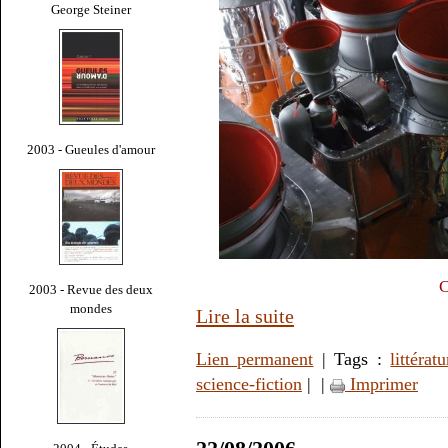
George Steiner
2003 - Gueules d'amour
C
2003 - Revue des deux
mondes
Lire la suite
Lien permanent
| Tags :
littératu
science-fiction
|
|
Imprimer