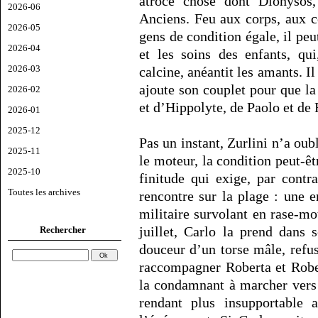
atroce chose dont Dionysos, 
2026-06
Anciens. Feu aux corps, aux c
2026-05
gens de condition égale, il pe
2026-04
et les soins des enfants, qui
2026-03
calcine, anéantit les amants. Il
ajoute son couplet pour que la 
2026-02
et d’Hippolyte, de Paolo et de
2026-01
2025-12
Pas un instant, Zurlini n’a oubl
2025-11
le moteur, la condition peut-êt
2025-10
finitude qui exige, par contr
Toutes les archives
rencontre sur la plage : une e
militaire survolant en rase-mot
juillet, Carlo la prend dans 
Rechercher
douceur d’un torse mâle, refus
raccompagner Roberta et Rober
la condamnant à marcher vers 
rendant plus insupportable a