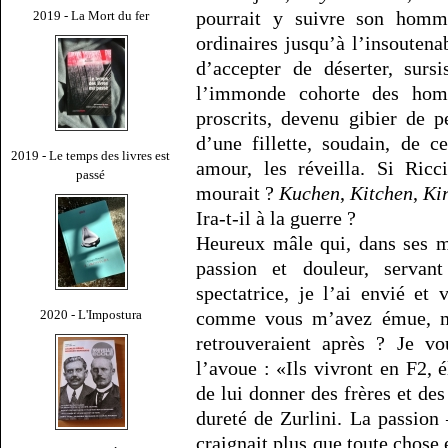
pourrait y suivre son homme
2019 - La Mort du fer
ordinaires jusqu’à l’insoutena
d’accepter de déserter, surs
l’immonde cohorte des hom
proscrits, devenu gibier de 
d’une fillette, soudain, de 
2019 - Le temps des livres est
amour, les réveilla. Si Ric
passé
mourait ?
Kuchen
,
Kitchen
,
Ki
Ira-t-il à la guerre ?
Heureux mâle qui, dans ses m
passion et douleur, serva
spectatrice, je l’ai envié et
comme vous m’avez émue, me
2020 - L'Impostura
retrouveraient après ? Je v
l’avoue : «Ils vivront en F2, 
de lui donner des frères et de
dureté de Zurlini. La passion
craignait plus que toute chos