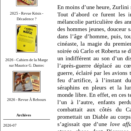
En moins d’une heure, Zurlini 
Tout d’abord ce furent les 
2025 - Revue Krisis -
Décadence ?
mélancolie particulière des an
des hommes jeunes, douceur sa
dans l’âge d’homme, puis, to
cinéaste, la magie du premier
soirée où Carlo et Roberta se 
un indifférent au son d’un d
2026 - Cahiers de la Marge
l’après-guerre déplacé au cœ
sur Maurice G. Dantec
guerre, éclairé par les avions
feu d’artifice, à l’instant 
séraphins en pleurs et la lu
monde libre. En effet, en ces 
2026 - Revue À Rebours
l’un à l’autre, enfants perd
combattait aux côtés du 
Archives
promettait un Diable au corps
s’agissait que d’une
love aff
2026-07