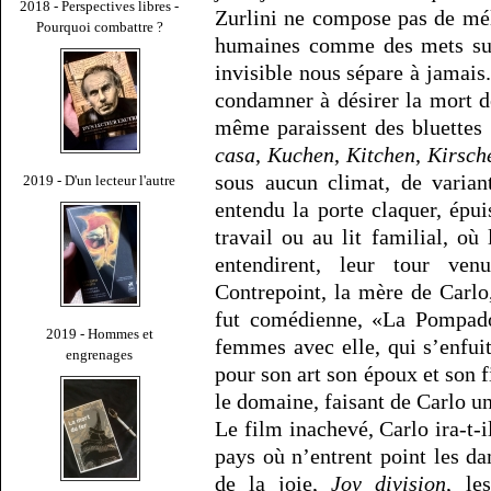
2018 - Perspectives libres -
Zurlini ne compose pas de mé
Pourquoi combattre ?
humaines comme des mets sur
invisible nous sépare à jamais
condamner à désirer la mort 
même paraissent des bluettes
casa
,
Kuchen
,
Kitchen
,
Kirsch
sous aucun climat, de varian
2019 - D'un lecteur l'autre
entendu la porte claquer, épuis
travail ou au lit familial, où
entendirent, leur tour ven
Contrepoint, la mère de Carlo,
fut comédienne, «La Pompadou
2019 - Hommes et
femmes avec elle, qui s’enfui
engrenages
pour son art son époux et son fi
le domaine, faisant de Carlo un
Le film inachevé, Carlo ira-t-
pays où n’entrent point les da
de la joie,
Joy division
, le