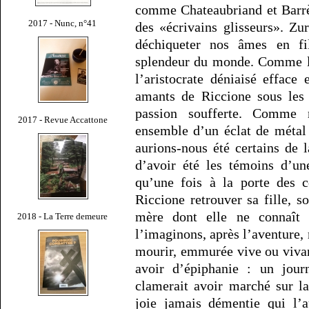
comme Chateaubriand et Barrès
2017 - Nunc, n°41
des «écrivains glisseurs». Zu
déchiqueter nos âmes en fil
splendeur du monde. Comme l’a
l’aristocrate déniaisé efface 
amants de Riccione sous les 
passion soufferte. Comme 
2017 - Revue Accattone
ensemble d’un éclat de métal 
aurions-nous été certains de l
d’avoir été les témoins d’un
qu’une fois à la porte des 
Riccione retrouver sa fille, 
mère dont elle ne connaît
2018 - La Terre demeure
l’imaginons, après l’aventure, m
mourir, emmurée vive ou vivant
avoir d’épiphanie : un journ
clamerait avoir marché sur l
joie jamais démentie qui l’