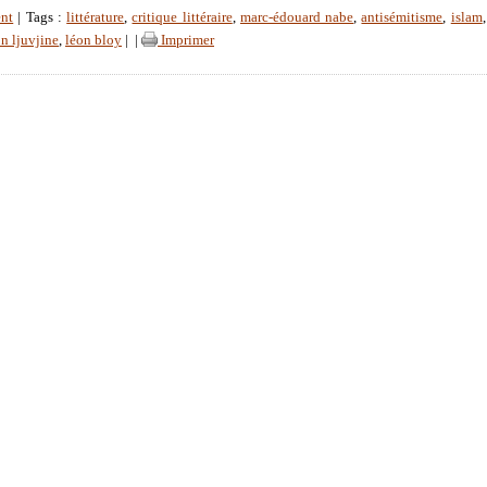
nt
| Tags :
littérature
,
critique littéraire
,
marc-édouard nabe
,
antisémitisme
,
islam
n ljuvjine
,
léon bloy
|
|
Imprimer