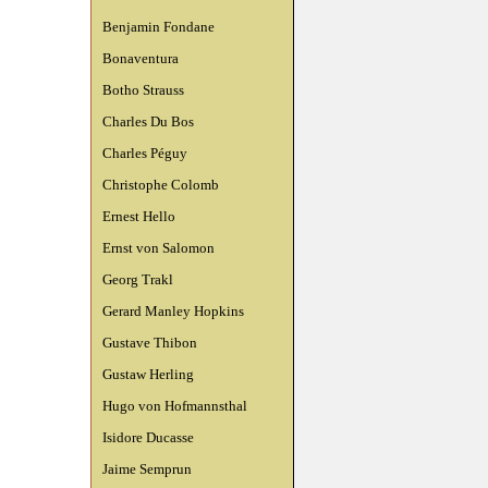
Benjamin Fondane
Bonaventura
Botho Strauss
Charles Du Bos
Charles Péguy
Christophe Colomb
Ernest Hello
Ernst von Salomon
Georg Trakl
Gerard Manley Hopkins
Gustave Thibon
Gustaw Herling
Hugo von Hofmannsthal
Isidore Ducasse
Jaime Semprun