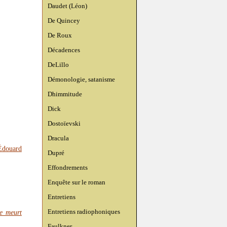
Daudet (Léon)
De Quincey
De Roux
Décadences
DeLillo
Démonologie, satanisme
Dhimmitude
Dick
Dostoïevski
Dracula
Édouard
Dupré
Effondrements
Enquête sur le roman
Entretiens
Entretiens radiophoniques
ue meurt
Faulkner