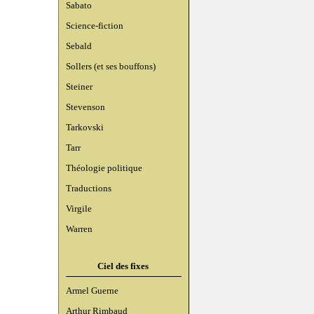
Sabato
Science-fiction
Sebald
Sollers (et ses bouffons)
Steiner
Stevenson
Tarkovski
Tarr
Théologie politique
Traductions
Virgile
Warren
Ciel des fixes
Armel Guerne
Arthur Rimbaud