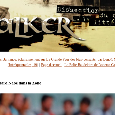
s Bernanos, éclaircissement sur La Grande Peur des bien-pensants, par Benoît
(Infréquentables, 19)
|
Page d'accueil
|
La Folie Baudelaire de Roberto Ca
ard Nabe dans la Zone