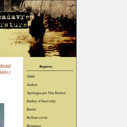
 Mérand
Repères
lasso »
2666
Anders
Apologia pro Vita Kurtzii
Barbey d'Aurevilly
Barrès
Bellum civile
Bernanos