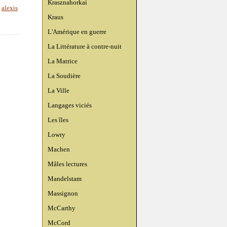
Krasznahorkai
,
alexis
Kraus
L'Amérique en guerre
La Littérature à contre-nuit
La Matrice
La Soudière
La Ville
Langages viciés
Les îles
Lowry
Machen
Mâles lectures
Mandelstam
Massignon
McCarthy
McCord