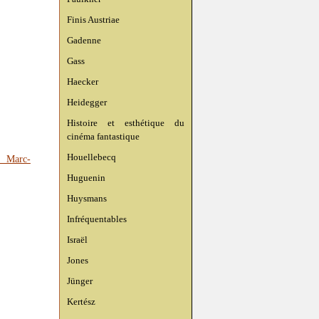
Finis Austriae
Gadenne
Gass
Haecker
Heidegger
Histoire et esthétique du
cinéma fantastique
Houellebecq
à Marc-
Huguenin
Huysmans
Infréquentables
Israël
Jones
Jünger
Kertész