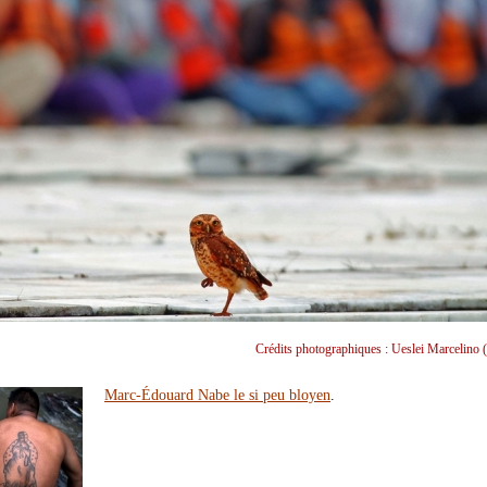
Crédits photographiques : Ueslei Marcelino (
Marc-Édouard Nabe le si peu bloyen
.