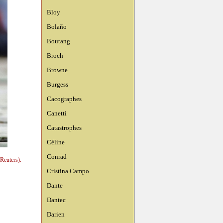
Bloy
Bolaño
Boutang
Broch
Browne
Burgess
Cacographes
Canetti
Catastrophes
Céline
Conrad
Reuters).
Cristina Campo
Dante
Dantec
Darien