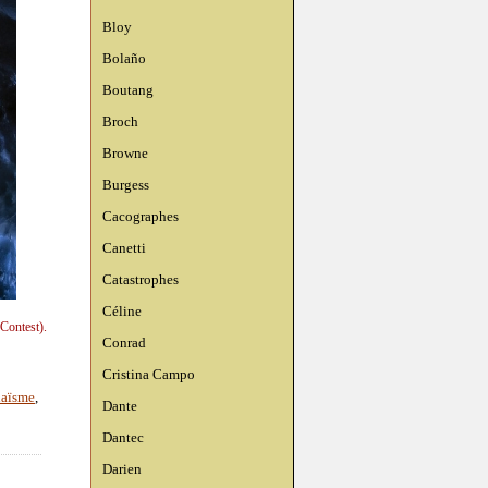
Bloy
Bolaño
Boutang
Broch
Browne
Burgess
Cacographes
Canetti
Catastrophes
Céline
Contest).
Conrad
Cristina Campo
daïsme
,
Dante
Dantec
Darien