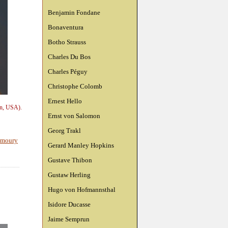
Benjamin Fondane
Bonaventura
Botho Strauss
Charles Du Bos
Charles Péguy
Christophe Colomb
Ernest Hello
on, USA).
Ernst von Salomon
Georg Trakl
s moury
Gerard Manley Hopkins
Gustave Thibon
Gustaw Herling
Hugo von Hofmannsthal
Isidore Ducasse
Jaime Semprun