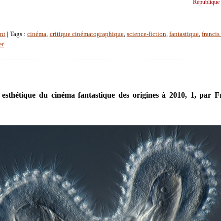
République 
nt
| Tags :
cinéma
,
critique cinématographique
,
science-fiction
,
fantastique
,
franci
er
t esthétique du cinéma fantastique des origines à 2010, 1, par F