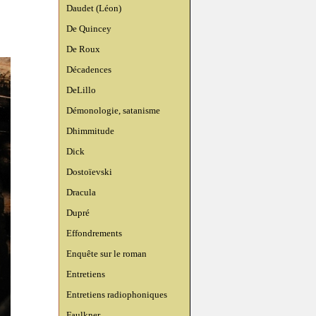
Daudet (Léon)
De Quincey
De Roux
Décadences
DeLillo
Démonologie, satanisme
Dhimmitude
Dick
Dostoïevski
Dracula
Dupré
Effondrements
Enquête sur le roman
Entretiens
Entretiens radiophoniques
Faulkner