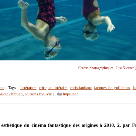
Crédits photographiques : Lisi Niesner 
ent
| Tags :
littérature
,
critique littéraire
,
christianisme
,
jacques de guillebon
,
f
hisme chrétien
,
éditions l'oeuvre
|
|
Imprimer
t esthétique du cinéma fantastique des origines à 2010, 2, par F