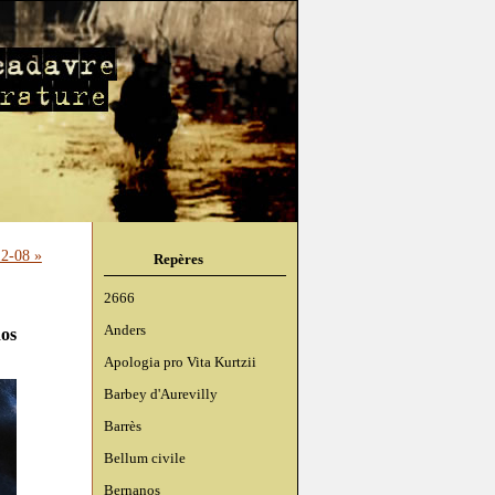
2-08 »
Repères
2666
Anders
dos
Apologia pro Vita Kurtzii
Barbey d'Aurevilly
Barrès
Bellum civile
Bernanos