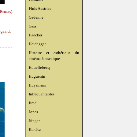
Finis Austriae
Reuters).
Gadenne
Gass
egaard
,
Haecker
Heidegger
Histoire et esthétique du
cinéma fantastique
Houellebecq
Huguenin
Huysmans
Infréquentables
Israël
Jones
Jünger
Kertész