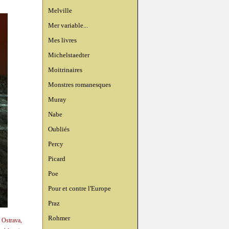
Melville
Mer variable...
Mes livres
Michelstaedter
Moitrinaires
Monstres romanesques
Muray
Nabe
Oubliés
Percy
Picard
Poe
Pour et contre l'Europe
Praz
Rohmer
 Ostrava,