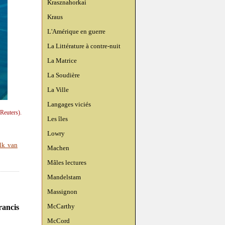
Krasznahorkai
Kraus
L'Amérique en guerre
La Littérature à contre-nuit
La Matrice
La Soudière
La Ville
Langages viciés
(Reuters).
Les îles
Lowry
alk van
Machen
Mâles lectures
Mandelstam
Massignon
McCarthy
rancis
McCord