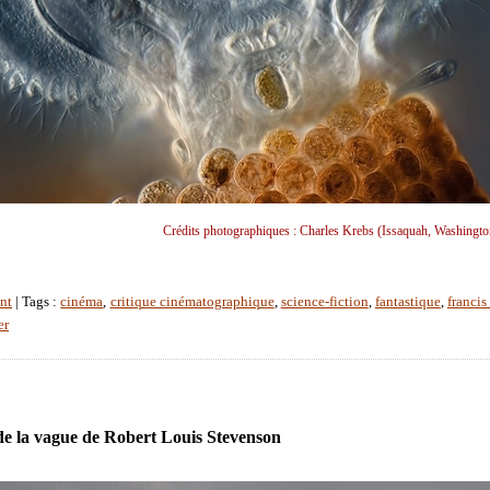
Crédits photographiques : Charles Krebs (Issaquah, Washingt
nt
| Tags :
cinéma
,
critique cinématographique
,
science-fiction
,
fantastique
,
franci
er
e la vague de Robert Louis Stevenson