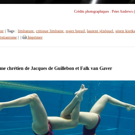
Crédits photographiques : Peter Andrews (
nt
| Tags :
littérature
,
critique littéraire
,
roger breuil
,
laurent jézéquel
,
sören kierk
ristianisme
|
|
Imprimer
me chrétien de Jacques de Guillebon et Falk van Gaver