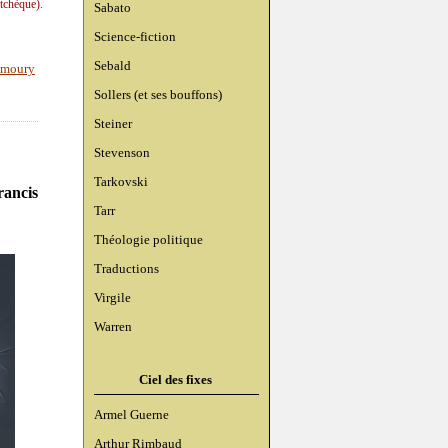
tchèque).
Sabato
Science-fiction
Sebald
s moury
Sollers (et ses bouffons)
Steiner
Stevenson
Tarkovski
rancis
Tarr
Théologie politique
Traductions
Virgile
Warren
Ciel des fixes
Armel Guerne
Arthur Rimbaud