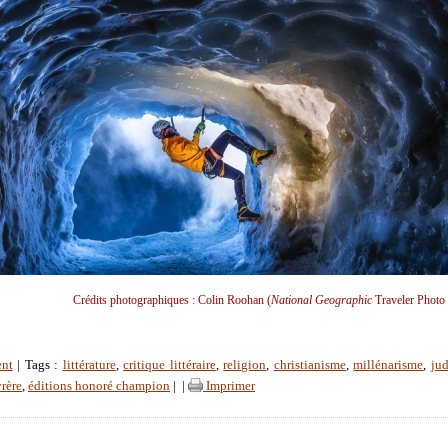
Crédits photographiques : Colin Roohan (
National Geographic
Traveler Photo 
ent
| Tags :
littérature
,
critique littéraire
,
religion
,
christianisme
,
millénarisme
,
ju
yrère
,
éditions honoré champion
|
|
Imprimer