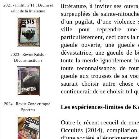
littérature, à inviter ses ouvr
2021 - Philitt n°11 : Déclin et
salut de la littérature
surpeuplées de sainte-nitouch
d’un pugilat, d’une violence 
ville pour reprendre une
particulièrement, ceci dans la
gueule ouverte, une gueule 
dévastatrice, une gueule de 
2023 - Revue Krisis -
toute la merde ignoblement in
Déconstruction ?
toute reconnaissance, de tou
gueule aux trousses de sa voc
saurait choisir autre chose 
continuerait de se choisir tel q
2024 - Revue Zone critique -
Les expériences-limites de K
Spectres
Outre le récent recueil de nou
Occultés (2014), compilation 
d’une société allégoriquemen