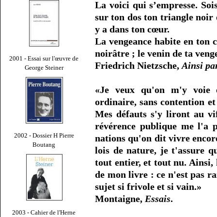
La voici qui s’empresse. Soi
sur ton dos ton triangle noir 
y a dans ton cœur.
La vengeance habite en ton 
noirâtre ; le venin de ta ven
2001 - Essai sur l'œuvre de
Friedrich Nietzsche,
Ainsi pa
George Steiner
«Je veux qu'on m'y voie 
ordinaire, sans contention et 
Mes défauts s'y liront au vi
révérence publique me l'a p
2002 - Dossier H Pierre
nations qu'on dit vivre encor
Boutang
lois de nature, je t'assure q
tout entier, et tout nu. Ainsi
de mon livre : ce n'est pas r
sujet si frivole et si vain.»
Montaigne,
Essais
.
2003 - Cahier de l'Herne