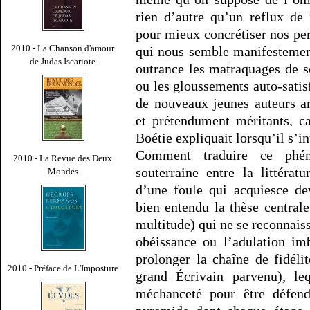
rien d’autre qu’un reflux de 
pour mieux concrétiser nos per
2010 - La Chanson d'amour
qui nous semble manifestemen
de Judas Iscariote
outrance les matraquages de so
ou les gloussements auto-sati
de nouveaux jeunes auteurs ar
et prétendument méritants, c
Boétie expliquait lorsqu’il s’in
Comment traduire ce phén
2010 - La Revue des Deux
souterraine entre la littéra
Mondes
d’une foule qui acquiesce de
bien entendu la thèse central
multitude) qui ne se reconnaiss
obéissance ou l’adulation i
prolonger la chaîne de fidéli
2010 - Préface de L'Imposture
grand Écrivain parvenu), l
méchanceté pour être défen