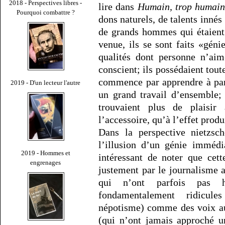
2018 - Perspectives libres -
lire dans
Humain, trop humai
Pourquoi combattre ?
dons naturels, de talents innés
de grands hommes qui étaient
venue, ils se sont faits «gén
qualités dont personne n’aim
conscient; ils possédaient tout
commence par apprendre à parf
2019 - D'un lecteur l'autre
un grand travail d’ensemble; 
trouvaient plus de plaisir
l’accessoire, qu’à l’effet produ
Dans la perspective nietzsc
l’illusion d’un génie immédia
2019 - Hommes et
intéressant de noter que cett
engrenages
justement par le journalisme a
qui n’ont parfois pas h
fondamentalement ridicule
népotisme) comme des voix aus
(qui n’ont jamais approché u