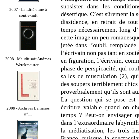
subsister dans les conditio
2007 - La Littérature à
désertique. C’est sûrement la s
contre-nuit
dissidence, en retrait de tou
temps nécessairement long d’
cette image un peu romanesque 
jetée dans l’oubli, remplacée
l’écrivain non pas tant en soci
2008 - Maudit soit Andreas
en figuration, l’écrivain, com
Werckmeister !
phase de perspicacité, qui rou
salles de musculation (2), qu
des soupers terriblement chics
proverbialement qu’ils sont aux
La question qui se pose est 
écriture valable quand on ch
2009 - Archives Bernanos
temps ? Peut-on envisager qu
n°11
dans l’extraordinaire labyrinth
la médiatisation, les trois 
France, puisque la spectacula