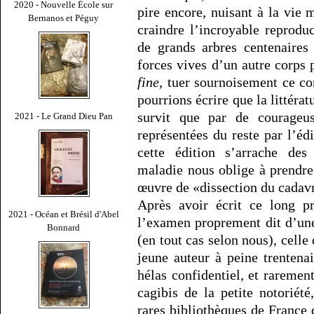
2020 - Nouvelle École sur
pire encore, nuisant à la vie
Bernanos et Péguy
craindre l’incroyable reprodu
de grands arbres centenaire
forces vives d’un autre corps 
fine
, tuer sournoisement ce cor
pourrions écrire que la littérat
survit que par de courageuse
2021 - Le Grand Dieu Pan
représentées du reste par l’é
cette édition s’arrache des
maladie nous oblige à prendre
œuvre de «dissection du cadavre
Après avoir écrit ce long p
2021 - Océan et Brésil d'Abel
l’examen proprement dit d’une 
Bonnard
(en tout cas selon nous), celle
jeune auteur à peine trentenai
hélas confidentiel, et raremen
cagibis de la petite notoriété
rares bibliothèques de France 