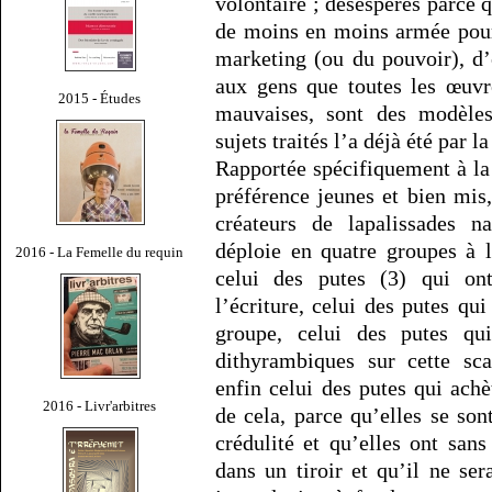
volontaire ; désespérés parce q
de moins en moins armée pour 
marketing (ou du pouvoir), d’o
aux gens que toutes les œuvr
2015 - Études
mauvaises, sont des modèles
sujets traités l’a déjà été par l
Rapportée spécifiquement à la
préférence jeunes et bien mis
créateurs de lapalissades na
déploie en quatre groupes à l
2016 - La Femelle du requin
celui des putes (3) qui ont
l’écriture, celui des putes qu
groupe, celui des putes qui
dithyrambiques sur cette sca
enfin celui des putes qui achè
2016 - Livr'arbitres
de cela, parce qu’elles se son
crédulité et qu’elles ont san
dans un tiroir et qu’il ne s