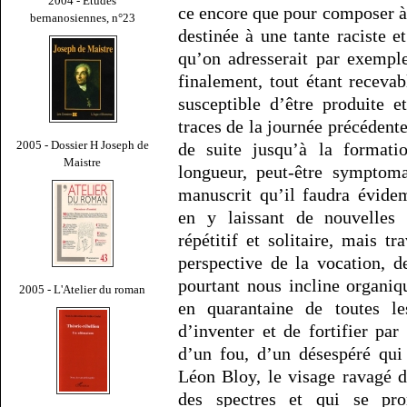
2004 - Études
ce encore que pour composer à 
bernanosiennes, n°23
destinée à une tante raciste e
qu’on adresserait par exempl
finalement, tout étant receva
susceptible d’être produite 
traces de la journée précédent
2005 - Dossier H Joseph de
de suite jusqu’à la formati
Maistre
longueur, peut-être symptoma
manuscrit qu’il faudra évide
en y laissant de nouvelles 
répétitif et solitaire, mais t
perspective de la vocation, d
pourtant nous incline organiq
2005 - L'Atelier du roman
en quarantaine de toutes le
d’inventer et de fortifier pa
d’un fou, d’un désespéré qui
Léon Bloy, le visage ravagé 
des spectres et qui se p