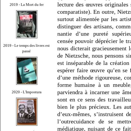
lecture des œuvres originales 
2019 - La Mort du fer
comparatiste). En outre, Nietzs
surtout alimentée par les arti
distinguer des artisans, comme
nantie d’une pureté supérie
censée pouvoir déprécier le tr
2019 - Le temps des livres est
nous dicterait gracieusement le
passé
de Nietzsche, nous pensons si
est inséparable de la création 
espérer faire œuvre qu’en se f
d’une méthode rigoureuse, co
forme humaine à un meuble, 
parviendra à incarner une âme 
2020 - L'Impostura
sont en ce sens des travailleur
bien le plus précieux. Les aut
d’eux-mêmes, s’instruisent d
l’outrecuidance de se mett
médiatique, nuisant de ce fait