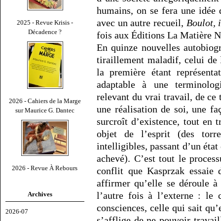
humains, on se fera une idée
avec un autre recueil,
Boulot, 
2025 - Revue Krisis -
Décadence ?
fois aux Éditions La Matière N
En quinze nouvelles autobiogr
tiraillement maladif, celui de 
la première étant représent
adaptable à une terminologi
relevant du vrai travail, de c
2026 - Cahiers de la Marge
une réalisation de soi, une f
sur Maurice G. Dantec
surcroît d’existence, tout en
objet de l’esprit (des to
intelligibles, passant d’un état
achevé). C’est tout le proces
2026 - Revue À Rebours
conflit que Kasprzak essaie 
affirmer qu’elle se déroule à
l’autre fois à l’externe : le
Archives
consciences, celle qui sait qu’e
2026-07
s’afflige de ne pouvoir travaill