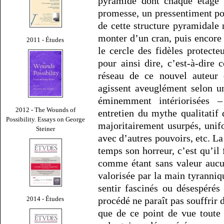
pyramide dont chaque étage r
promesse, un pressentiment pos
de cette structure pyramidale 
monter d’un cran, puis encore 
2011 - Études
le cercle des fidèles protect
pour ainsi dire, c’est-à-dire
réseau de ce nouvel auteur 
agissent aveuglément selon u
éminemment intériorisées – 
2012 - The Wounds of
entretien du mythe qualitatif d
Possibility. Essays on George
majoritairement usurpés, unifo
Steiner
avec d’autres pouvoirs, etc. La
temps son horreur, c’est qu’il
comme étant sans valeur aucu
valorisée par la main tyranniq
sentir fascinés ou désespérés
2014 - Études
procédé ne paraît pas souffrir 
que de ce point de vue toute