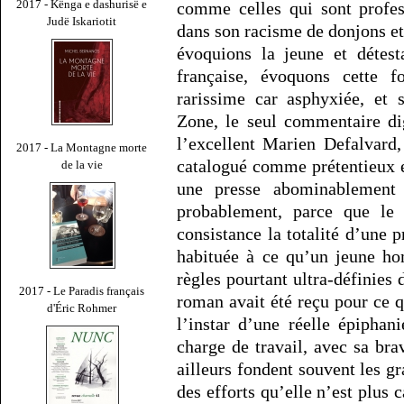
2017 - Kënga e dashurisë e
comme celles qui sont prof
Judë Iskariotit
dans son racisme de donjons et
évoquions la jeune et détest
française, évoquons cette f
rarissime car asphyxiée, et 
Zone, le seul commentaire d
l’excellent Marien Defalvard
2017 - La Montagne morte
catalogué comme prétentieux e
de la vie
une presse abominablement c
probablement, parce que le
consistance la totalité d’une 
habituée à ce qu’un jeune ho
règles pourtant ultra-définies 
2017 - Le Paradis français
roman avait été reçu pour ce qu
d'Éric Rohmer
l’instar d’une réelle épiphani
charge de travail, avec sa bra
ailleurs fondent souvent les gr
des efforts qu’elle n’est plus c