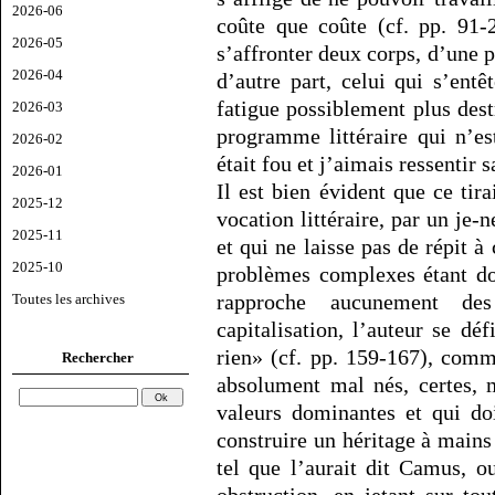
2026-06
coûte que coûte (cf. pp. 91-2
2026-05
s’affronter deux corps, d’une pa
2026-04
d’autre part, celui qui s’entê
fatigue possiblement plus dest
2026-03
programme littéraire qui n’e
2026-02
était fou et j’aimais ressentir s
2026-01
Il est bien évident que ce tir
2025-12
vocation littéraire, par un je
2025-11
et qui ne laisse pas de répit à
2025-10
problèmes complexes étant do
rapproche aucunement de
Toutes les archives
capitalisation, l’auteur se dé
rien» (cf. pp. 159-167), comm
Rechercher
absolument mal nés, certes, 
valeurs dominantes et qui doi
construire un héritage à main
tel que l’aurait dit Camus, o