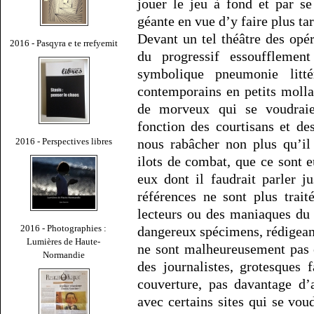
jouer le jeu à fond et par se
géante en vue d’y faire plus ta
Devant un tel théâtre des opé
2016 - Pasqyra e te rrefyemit
du progressif essoufflement
symbolique pneumonie litté
contemporains en petits moll
de morveux qui se voudraie
fonction des courtisans et de
2016 - Perspectives libres
nous rabâcher non plus qu’il
ilots de combat, que ce sont eu
eux dont il faudrait parler 
références ne sont plus trai
lecteurs ou des maniaques du 
2016 - Photographies :
dangereux spécimens, rédigeant
Lumières de Haute-
ne sont malheureusement pas e
Normandie
des journalistes, grotesques 
couverture, pas davantage d’
avec certains sites qui se vou