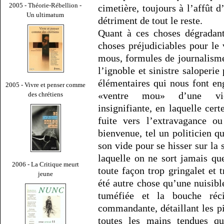
2005 - Théorie-Rébellion -
cimetière, toujours à l’affût d
Un ultimatum
détriment de tout le reste.
Quant à ces choses dégradant
choses préjudiciables pour le
mous, formules de journalisme
l’ignoble et sinistre saloperie
élémentaires qui nous font eng
2005 - Vivre et penser comme
«ventre mou» d’une vie
des chrétiens
insignifiante, en laquelle cer
fuite vers l’extravagance ou
bienvenue, tel un politicien qu
son vide pour se hisser sur la
laquelle on ne sort jamais qu
2006 - La Critique meurt
toute façon trop gringalet et 
jeune
été autre chose qu’une nuisible
tuméfiée et la bouche réci
commandante, détaillant les pi
toutes les mains tendues qui