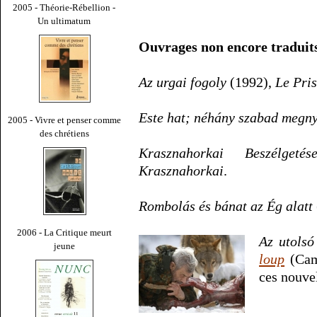
2005 - Théorie-Rébellion -
Un ultimatum
Ouvrages non encore traduits
Az urgai fogoly
(1992),
Le Pri
Este hat; néhány szabad megny
2005 - Vivre et penser comme
des chrétiens
Krasznahorkai Beszélgetés
Krasznahorkai
.
Rombolás és bánat az Ég alatt
2006 - La Critique meurt
Az utolsó
jeune
loup
(Camb
ces nouve