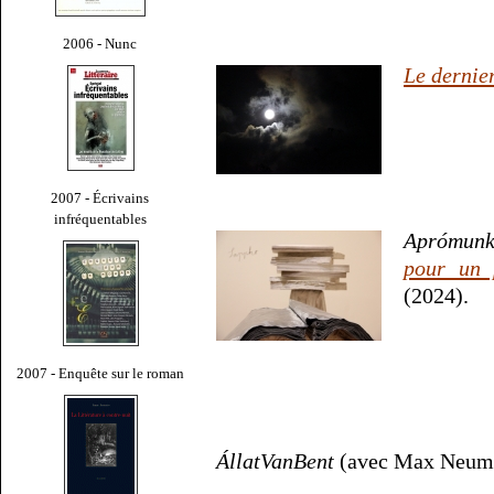
2006 - Nunc
Le dernie
2007 - Écrivains
infréquentables
Aprómunka
pour un p
(2024).
2007 - Enquête sur le roman
ÁllatVanBent
(avec Max Neuma