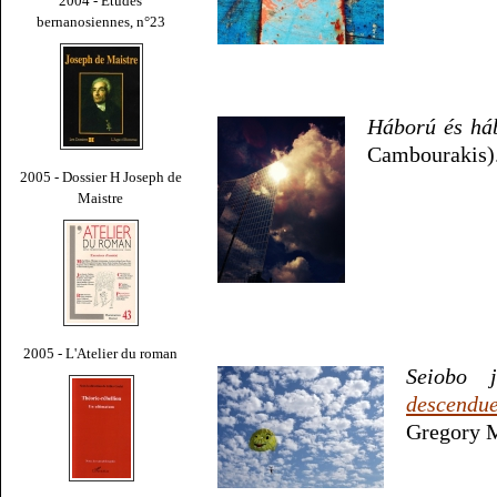
2004 - Études
bernanosiennes, n°23
Háború és há
Cambourakis)
2005 - Dossier H Joseph de
Maistre
2005 - L'Atelier du roman
Seiobo j
descendue
Gregory 