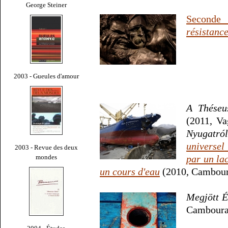
George Steiner
Second
résistanc
2003 - Gueules d'amour
A Théseus
(2011, V
Nyugatról
universel
2003 - Revue des deux
mondes
par un lac
un cours d'eau
(2010, Cambour
Megjött É
Camboura