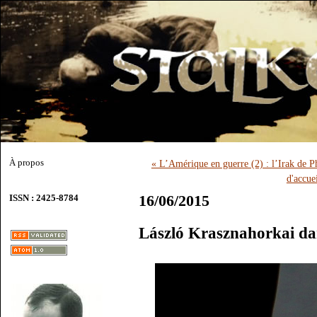
À propos
« L’Amérique en guerre (2) : l’Irak de 
d'accue
16/06/2015
ISSN : 2425-8784
László Krasznahorkai da