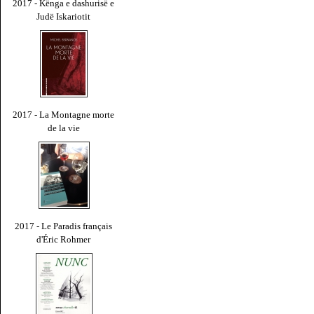
2017 - Kënga e dashurisë e
Judë Iskariotit
2017 - La Montagne morte
de la vie
2017 - Le Paradis français
d'Éric Rohmer