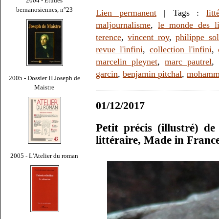
2004 - Études
bernanosiennes, n°23
Lien permanent
| Tags :
litt
maljournalisme
,
le monde des li
terence
,
vincent roy
,
philippe sol
revue l'infini
,
collection l'infini
,
marcelin pleynet
,
marc pautrel
garcin
,
benjamin pitchal
,
mohamme
2005 - Dossier H Joseph de
Maistre
01/12/2017
Petit précis (illustré) d
littéraire, Made in Fran
2005 - L'Atelier du roman