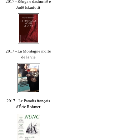
2017 - Kënga e dashurisë e
Judë Iskariotit
2017 - La Montagne morte
de la vie
2017 - Le Paradis français
d'Éric Rohmer