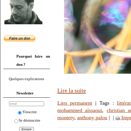
Pourquoi faire un
don ?
Quelques explications
Lire la suite
Newsletter
Lien permanent
| Tags :
littéra
mohammed aïssaoui
,
christian a
S'inscrire
montety
,
anthony palou
|
|
Impr
Se désinscrire