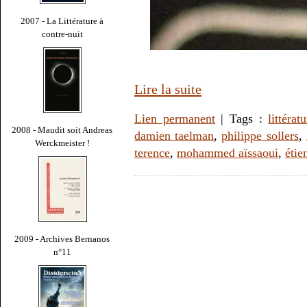
2007 - La Littérature à
contre-nuit
Lire la suite
Lien permanent
| Tags :
littérat
2008 - Maudit soit Andreas
damien taelman
,
philippe sollers
,
Werckmeister !
terence
,
mohammed aïssaoui
,
étie
2009 - Archives Bernanos
n°11