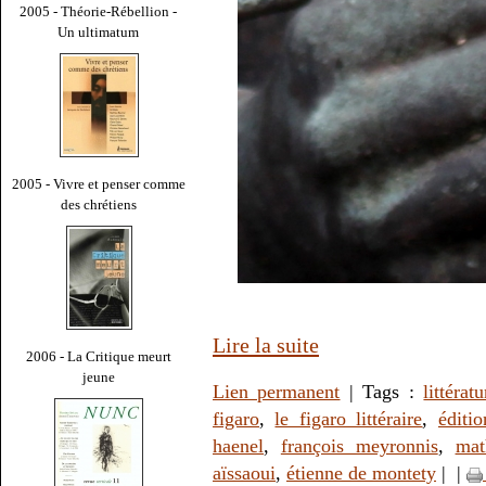
2005 - Théorie-Rébellion -
Un ultimatum
2005 - Vivre et penser comme
des chrétiens
Lire la suite
2006 - La Critique meurt
jeune
Lien permanent
| Tags :
littératu
figaro
,
le figaro littéraire
,
éditi
haenel
,
françois meyronnis
,
mat
aïssaoui
,
étienne de montety
|
|