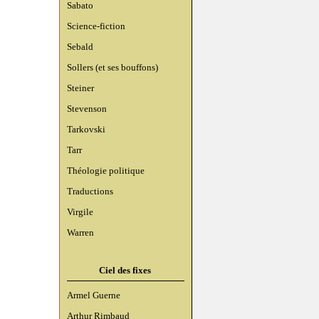
Sabato
Science-fiction
Sebald
Sollers (et ses bouffons)
Steiner
Stevenson
Tarkovski
Tarr
Théologie politique
Traductions
Virgile
Warren
Ciel des fixes
Armel Guerne
Arthur Rimbaud