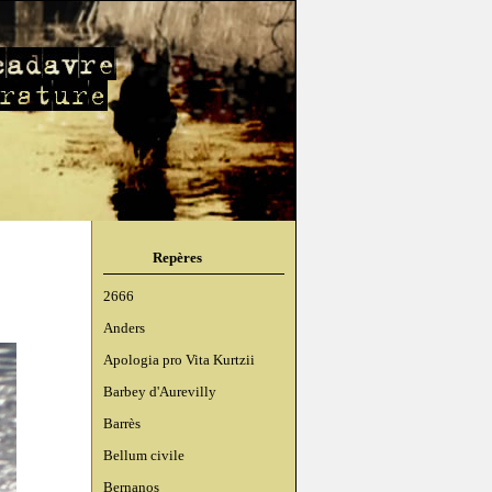
Repères
2666
Anders
Apologia pro Vita Kurtzii
Barbey d'Aurevilly
Barrès
Bellum civile
Bernanos