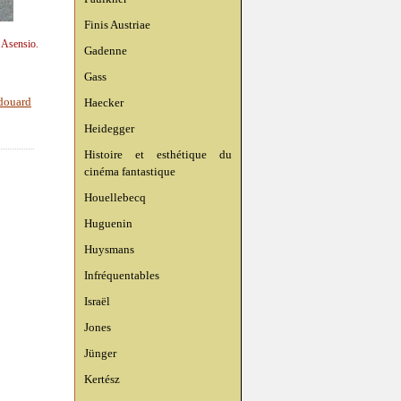
Finis Austriae
n Asensio.
Gadenne
Gass
Haecker
douard
Heidegger
Histoire et esthétique du
cinéma fantastique
Houellebecq
Huguenin
Huysmans
Infréquentables
Israël
Jones
Jünger
Kertész