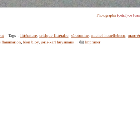
Photographie
(détail) de Jua
ent
| Tags :
littérature
,
critique littéraire
,
sérotonine
,
michel houellebecq
,
marc-é
s flammarion
,
léon bloy
,
joris-karl huysmans
|
|
Imprimer