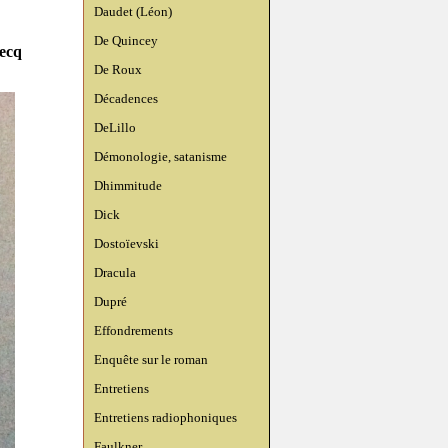
Daudet (Léon)
De Quincey
becq
De Roux
Décadences
DeLillo
Démonologie, satanisme
Dhimmitude
Dick
Dostoïevski
Dracula
Dupré
Effondrements
Enquête sur le roman
Entretiens
Entretiens radiophoniques
Faulkner