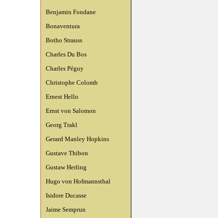
Benjamin Fondane
Bonaventura
Botho Strauss
Charles Du Bos
Charles Péguy
Christophe Colomb
Ernest Hello
Ernst von Salomon
Georg Trakl
Gerard Manley Hopkins
Gustave Thibon
Gustaw Herling
Hugo von Hofmannsthal
Isidore Ducasse
Jaime Semprun