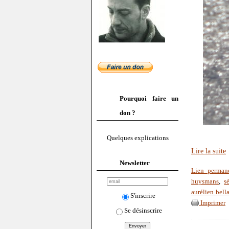
Pourquoi faire un
don ?
Quelques explications
Lire la suite
Newsletter
Lien perman
huysmans
,
s
aurélien bell
S'inscrire
Imprimer
Se désinscrire