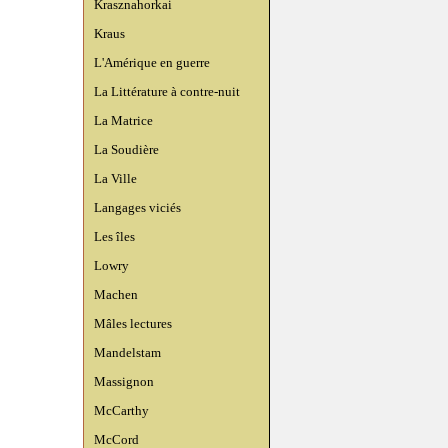
Krasznahorkai
Kraus
L'Amérique en guerre
La Littérature à contre-nuit
La Matrice
La Soudière
La Ville
Langages viciés
Les îles
Lowry
Machen
Mâles lectures
Mandelstam
Massignon
McCarthy
McCord