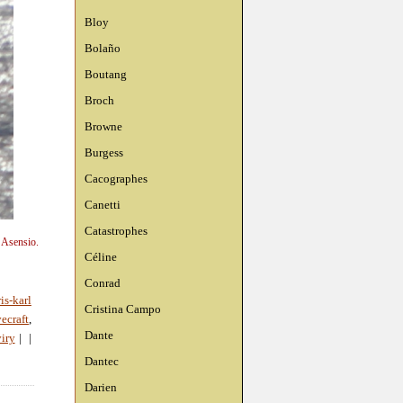
Bloy
Bolaño
Boutang
Broch
Browne
Burgess
Cacographes
Canetti
Catastrophes
n Asensio.
Céline
Conrad
ris-karl
Cristina Campo
ecraft
,
Dante
iry
|
|
Dantec
Darien