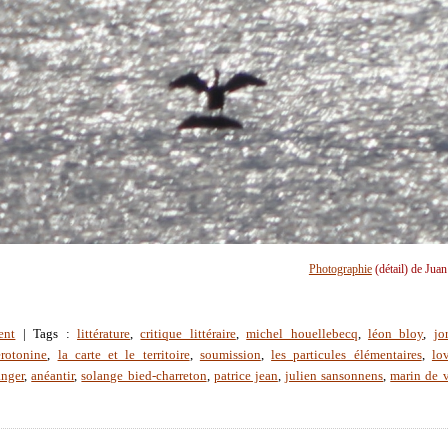
Photographie
(détail) de Jua
ent
| Tags :
littérature
,
critique littéraire
,
michel houellebecq
,
léon bloy
,
jo
érotonine
,
la carte et le territoire
,
soumission
,
les particules élémentaires
,
lov
anger
,
anéantir
,
solange bied-charreton
,
patrice jean
,
julien sansonnens
,
marin de v