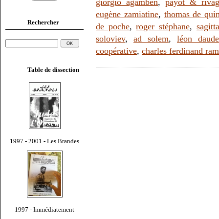
giorgio agamben
,
payot & rivag
eugène zamiatine
,
thomas de qui
Rechercher
de poche
,
roger stéphane
,
sagitt
soloviev
,
ad solem
,
léon daude
coopérative
,
charles ferdinand ra
Table de dissection
1997 - 2001 - Les Brandes
1997 - Immédiatement