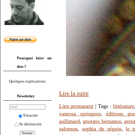
Pourquoi faire un
don ?
Quelques explications
Lire la suite
Newsletter
Lien permanent
| Tags :
littérature
vanessa springora
,
éditions gra
S'inscrire
gallimard
,
georges bernanos
,
gero
Se désinscrire
salomon
,
sophia de séguin
,
le t