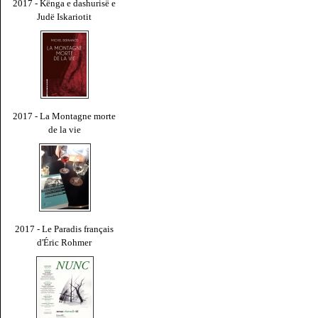
2017 - Kënga e dashurisë e
Judë Iskariotit
2017 - La Montagne morte
de la vie
2017 - Le Paradis français
d'Éric Rohmer