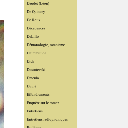
Daudet (Léon)
De Quincey
De Roux
Décadences
DeLillo
Démonologie, satanisme
Dhimmitude
Dick
Dostoïevski
Dracula
Dupré
Effondrements
Enquête sur le roman
Entretiens
Entretiens radiophoniques
Faulkner