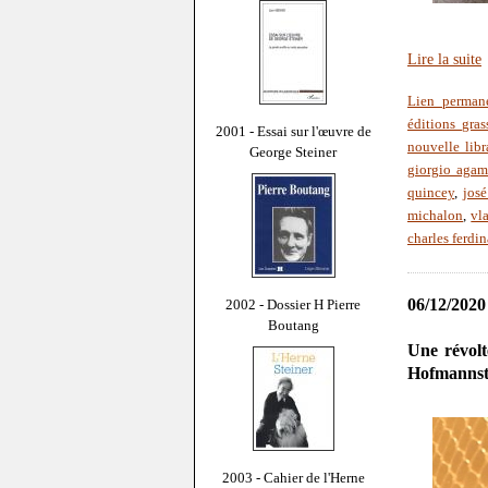
Lire la suite
Lien perman
éditions gras
2001 - Essai sur l'œuvre de
nouvelle libr
George Steiner
giorgio aga
quincey
,
josé
michalon
,
vl
charles ferdi
06/12/2020
2002 - Dossier H Pierre
Boutang
Une révolt
Hofmannst
2003 - Cahier de l'Herne