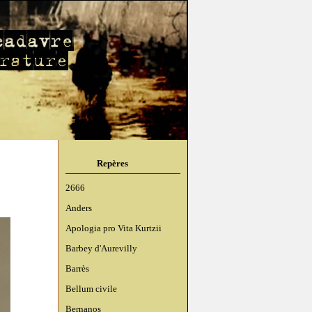
Repères
2666
Anders
Apologia pro Vita Kurtzii
Barbey d'Aurevilly
Barrès
Bellum civile
Bernanos