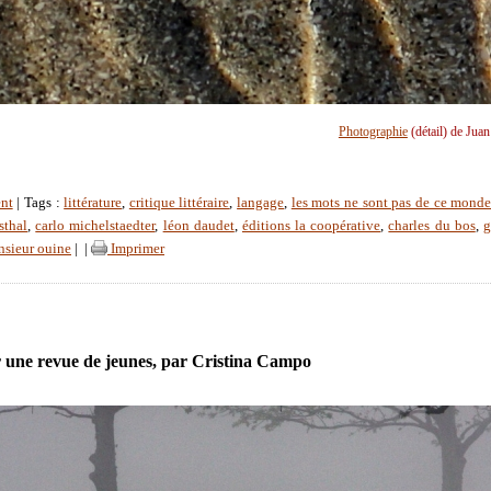
Photographie
(détail) de Jua
nt
| Tags :
littérature
,
critique littéraire
,
langage
,
les mots ne sont pas de ce mond
sthal
,
carlo michelstaedter
,
léon daudet
,
éditions la coopérative
,
charles du bos
,
g
sieur ouine
|
|
Imprimer
 une revue de jeunes, par Cristina Campo