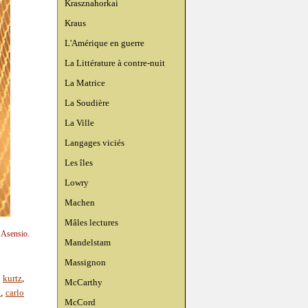
Krasznahorkai
Kraus
L'Amérique en guerre
La Littérature à contre-nuit
La Matrice
La Soudière
La Ville
Langages viciés
Les îles
Lowry
Machen
Mâles lectures
n Asensio.
Mandelstam
Massignon
,
kurtz
,
McCarthy
n
,
carlo
McCord