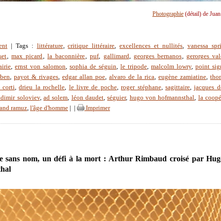
Photographie
(détail) de Jua
ent
| Tags :
littérature
,
critique littéraire
,
excellences et nullités
,
vanessa spr
set
,
max picard
,
la baconnière
,
puf
,
gallimard
,
georges bernanos
,
gerorges val
airie
,
ernst von salomon
,
sophia de séguin
,
le tripode
,
malcolm lowry
,
point sig
mben
,
payot & rivages
,
edgar allan poe
,
alvaro de la rica
,
eugène zamiatine
,
tho
 corti
,
drieu la rochelle
,
le livre de poche
,
roger stéphane
,
sagittaire
,
jacques d
adimir soloviev
,
ad solem
,
léon daudet
,
séguier
,
hugo von hofmannsthal
,
la coopé
nand ramuz
,
l'âge d'homme
|
|
Imprimer
e sans nom, un défi à la mort : Arthur Rimbaud croisé par Hu
hal