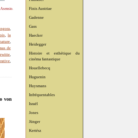
Finis Austriae
n Asensio.
Gadenne
Gass
ingora
,
Haecker
ois
,
la
nature
,
Heidegger
mas de
Histoire et esthétique du
ewitte
,
cinéma fantastique
rative
,
Houellebecq
Huguenin
Huysmans
Infréquentables
go von
Israël
Jones
Jünger
Kertész