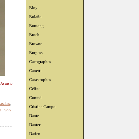
Bloy
Bolaño
Boutang
Broch
Browne
Burgess
Cacographes
Canetti
Catastrophes
n Asensio.
Céline
Conrad
assias
,
Cristina Campo
o von
Dante
Dantec
Darien