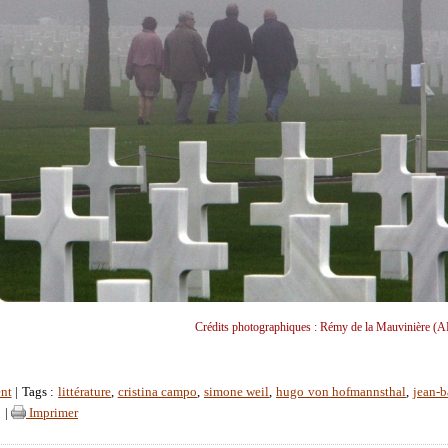
Crédits photographiques : Rémy de la Mauvinière (A
nt
| Tags :
littérature
,
cristina campo
,
simone weil
,
hugo von hofmannsthal
,
jean-b
|
|
Imprimer