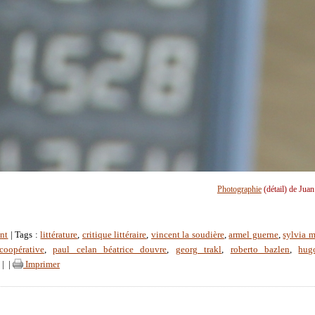
Photographie
(détail) de Jua
nt
| Tags :
littérature
,
critique littéraire
,
vincent la soudière
,
armel guerne
,
sylvia m
coopérative
,
paul celan béatrice douvre
,
georg trakl
,
roberto bazlen
,
hug
|
|
Imprimer