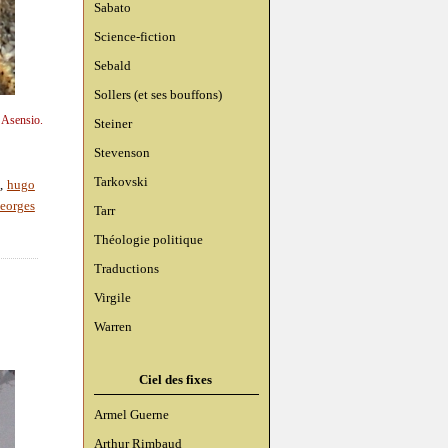
Sabato
Science-fiction
Sebald
Sollers (et ses bouffons)
n Asensio.
Steiner
Stevenson
Tarkovski
e
,
hugo
eorges
Tarr
Théologie politique
Traductions
Virgile
Warren
Ciel des fixes
Armel Guerne
Arthur Rimbaud