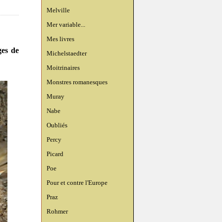
Melville
Mer variable...
Mes livres
ges de
Michelstaedter
Moitrinaires
Monstres romanesques
Muray
Nabe
Oubliés
Percy
Picard
Poe
Pour et contre l'Europe
Praz
Rohmer