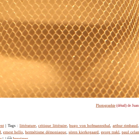
Photographie
(détail) de Jua
ent
| Tags :
littérature
,
critique littéraire
,
hugo von hofmannsthal
,
arthur rimbaud
d
,
ernest hello
,
hermétisme démoniaque
,
sören kierkegaard
,
georg trakl
,
paul cela
r
|
|
Imprimer