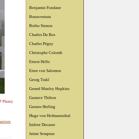
Benjamin Fondane
Bonaventura
Botho Strauss
Charles Du Bos
Charles Péguy
Christophe Colomb
Ernest Hello
Ernst von Salomon
Georg Trakl
Gerard Manley Hopkins
Gustave Thibon
P Photo).
Gustaw Herling
Hugo von Hofmannsthal
aptiste
Isidore Ducasse
Jaime Semprun