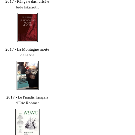
2017 - Kënga e dashurisë e
Judë Iskariotit
2017 - La Montagne morte
de la vie
2017 - Le Paradis français
d'Éric Rohmer