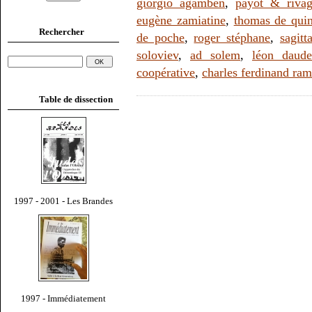
giorgio agamben
,
payot & rivag
eugène zamiatine
,
thomas de qui
Rechercher
de poche
,
roger stéphane
,
sagitt
soloviev
,
ad solem
,
léon daude
coopérative
,
charles ferdinand ra
Table de dissection
1997 - 2001 - Les Brandes
1997 - Immédiatement