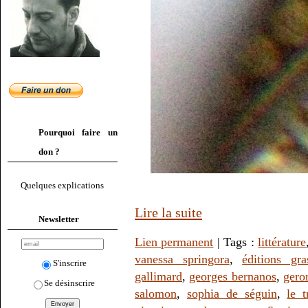
Pourquoi faire un
don ?
Quelques explications
Lire la suite
Newsletter
Lien permanent
| Tags :
littérature
vanessa springora
,
éditions gra
S'inscrire
gallimard
,
georges bernanos
,
gero
Se désinscrire
salomon
,
sophia de séguin
,
le t