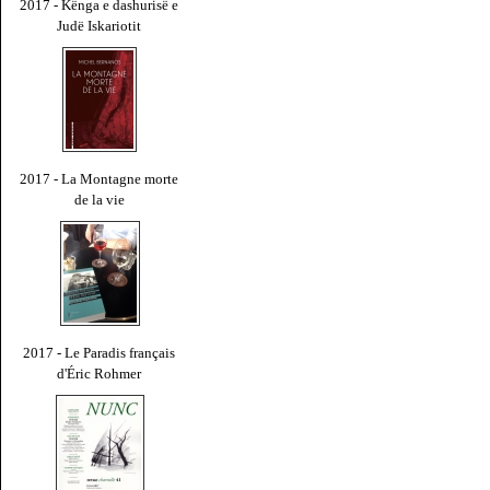
2017 - Kënga e dashurisë e
Judë Iskariotit
2017 - La Montagne morte
de la vie
2017 - Le Paradis français
d'Éric Rohmer