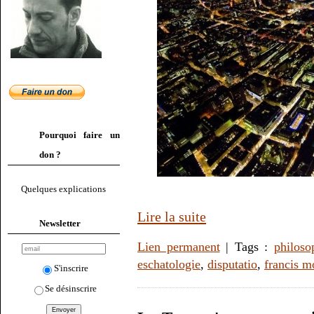
Pourquoi faire un
don ?
Quelques explications
Lire la suite
Newsletter
Lien permanent
| Tags :
philoso
eschatologie
,
disputatio
,
francis m
S'inscrire
Se désinscrire