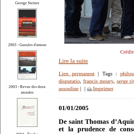
George Steiner
2003 - Gueules d'amour
Crédit
Lire la suite
Lien permanent
| Tags :
philo
disputatio
,
francis moury
,
serge r
2003 - Revue des deux
assouline
|
|
Imprimer
mondes
01/01/2005
De saint Thomas d’Aquin 
et la prudence de conse