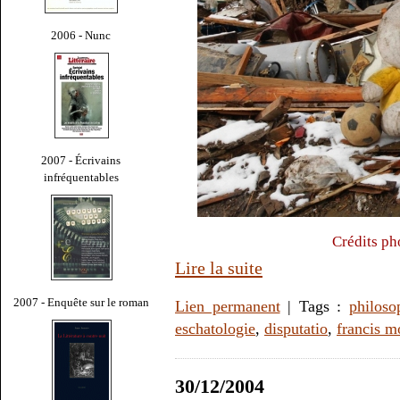
2006 - Nunc
2007 - Écrivains
infréquentables
Crédits p
Lire la suite
2007 - Enquête sur le roman
Lien permanent
| Tags :
philoso
eschatologie
,
disputatio
,
francis m
30/12/2004