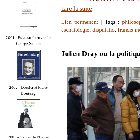
Lire la suite
Lien permanent
| Tags :
philoso
eschatologie
,
disputatio
,
francis m
2001 - Essai sur l'œuvre de
George Steiner
Julien Dray ou la politiq
2002 - Dossier H Pierre
Boutang
2003 - Cahier de l'Herne