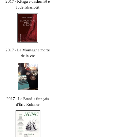
2017 - Kënga e dashurisë e
Judë Iskariotit
2017 - La Montagne morte
de la vie
2017 - Le Paradis français
d'Éric Rohmer