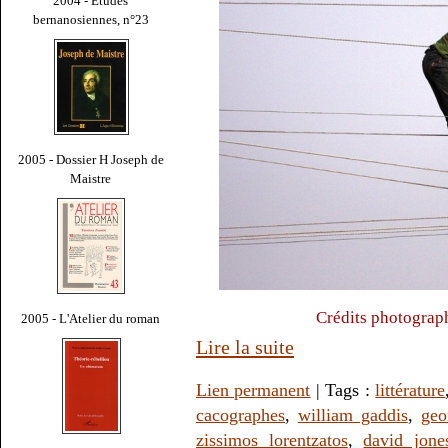
2004 - Études
bernanosiennes, n°23
2005 - Dossier H Joseph de
Maistre
Crédits photograp
2005 - L'Atelier du roman
Lire la suite
Lien permanent
| Tags :
littérature
cacographes
,
william gaddis
,
geo
zissimos lorentzatos
,
david jone