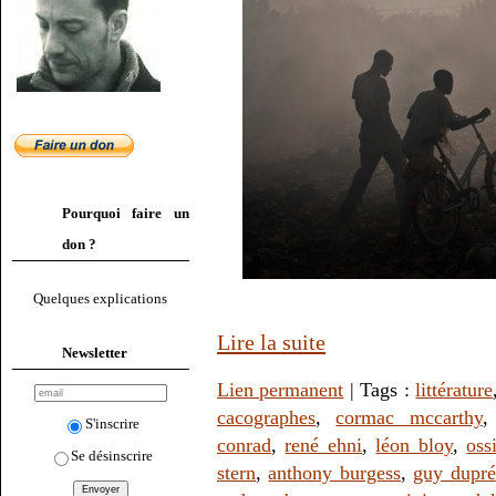
Pourquoi faire un
don ?
Quelques explications
Lire la suite
Newsletter
Lien permanent
| Tags :
littérature
cacographes
,
cormac mccarthy
S'inscrire
conrad
,
rené ehni
,
léon bloy
,
oss
Se désinscrire
stern
,
anthony burgess
,
guy dupré