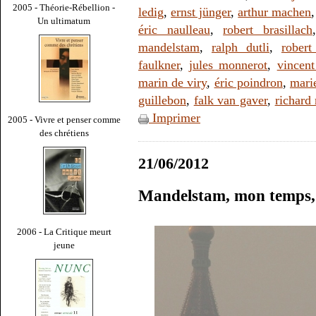
2005 - Théorie-Rébellion -
ledig
,
ernst jünger
,
arthur machen
Un ultimatum
éric naulleau
,
robert brasillach
mandelstam
,
ralph dutli
,
robert
faulkner
,
jules monnerot
,
vincent
marin de viry
,
éric poindron
,
mari
guillebon
,
falk van gaver
,
richard 
Imprimer
2005 - Vivre et penser comme
des chrétiens
21/06/2012
Mandelstam, mon temps, 
2006 - La Critique meurt
jeune