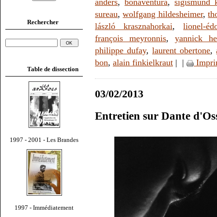
anders
,
bonaventura
,
sigismund 
sureau
,
wolfgang hildesheimer
,
th
Rechercher
lászló krasznahorkai
,
lionel-é
françois meyronnis
,
yannick he
philippe dufay
,
laurent obertone
,
bon
,
alain finkielkraut
|
|
Impri
Table de dissection
03/02/2013
Entretien sur Dante d'O
1997 - 2001 - Les Brandes
1997 - Immédiatement