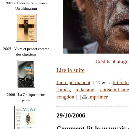
2005 - Théorie-Rébellion -
Un ultimatum
2005 - Vivre et penser comme
des chrétiens
Crédits photogr
Lire la suite
Lien permanent
| Tags :
littérat
camus
,
judaïsme
,
antisémitisme
2006 - La Critique meurt
congdon
|
|
Imprimer
jeune
29/10/2006
Comment lit le mauvais c