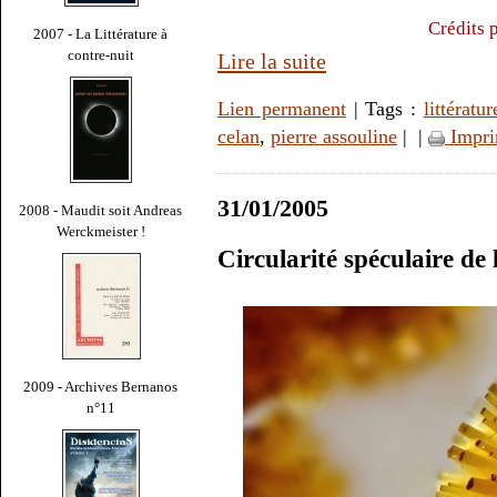
Crédits 
2007 - La Littérature à
contre-nuit
Lire la suite
Lien permanent
| Tags :
littératur
celan
,
pierre assouline
|
|
Impri
31/01/2005
2008 - Maudit soit Andreas
Werckmeister !
Circularité spéculaire de 
2009 - Archives Bernanos
n°11