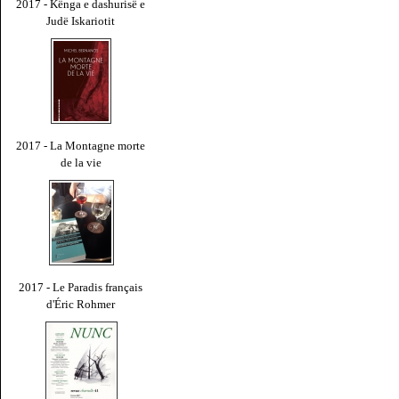
2017 - Kënga e dashurisë e
Judë Iskariotit
2017 - La Montagne morte
de la vie
2017 - Le Paradis français
d'Éric Rohmer