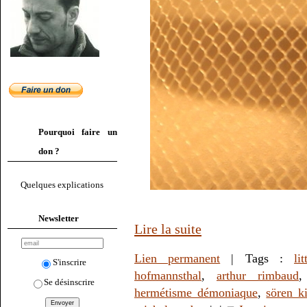
Pourquoi faire un
don ?
Quelques explications
Newsletter
Lire la suite
Lien permanent
| Tags :
li
S'inscrire
hofmannsthal
,
arthur rimbaud
Se désinscrire
hermétisme démoniaque
,
sören k