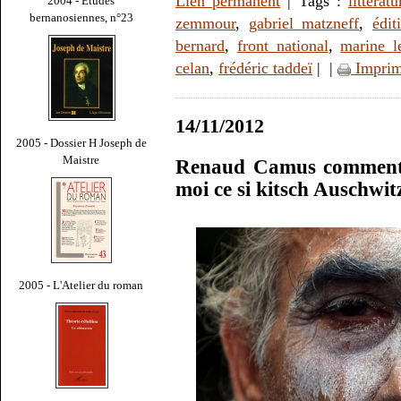
Lien permanent
| Tags :
littératu
2004 - Études
bernanosiennes, n°23
zemmour
,
gabriel matzneff
,
édit
bernard
,
front national
,
marine l
celan
,
frédéric taddeï
|
|
Imprim
14/11/2012
2005 - Dossier H Joseph de
Maistre
Renaud Camus commentat
moi ce si kitsch Auschwit
2005 - L'Atelier du roman