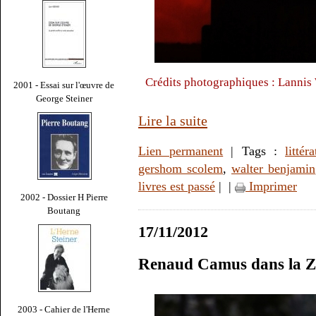
Crédits photographiques : Lannis 
2001 - Essai sur l'œuvre de
George Steiner
Lire la suite
Lien permanent
| Tags :
littér
gershom scolem
,
walter benjamin
livres est passé
|
|
Imprimer
2002 - Dossier H Pierre
Boutang
17/11/2012
Renaud Camus dans la 
2003 - Cahier de l'Herne