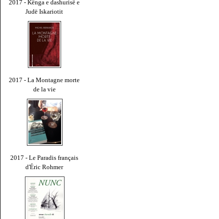
2017 - Kënga e dashurisë e
Judë Iskariotit
2017 - La Montagne morte
de la vie
2017 - Le Paradis français
d'Éric Rohmer