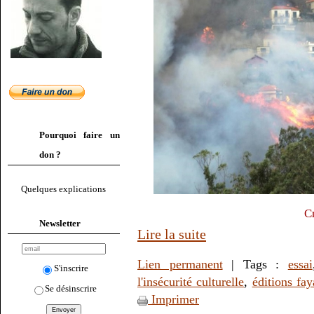
Pourquoi faire un
don ?
Quelques explications
C
Newsletter
Lire la suite
Lien permanent
| Tags :
essai
S'inscrire
l'insécurité culturelle
,
éditions fay
Se désinscrire
Imprimer