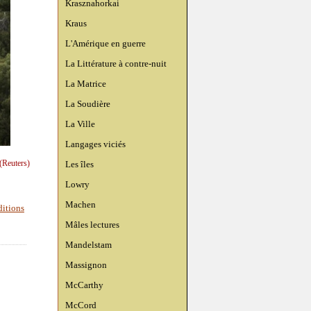
Krasznahorkai
Kraus
L'Amérique en guerre
La Littérature à contre-nuit
La Matrice
La Soudière
La Ville
Langages viciés
(Reuters)
Les îles
Lowry
Machen
ditions
Mâles lectures
Mandelstam
Massignon
McCarthy
McCord