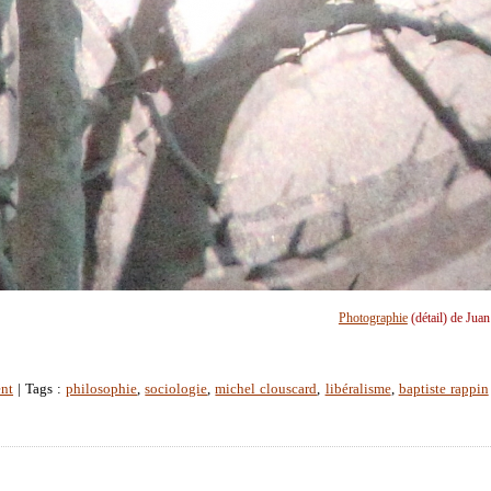
Photographie
(détail) de Jua
nt
| Tags :
philosophie
,
sociologie
,
michel clouscard
,
libéralisme
,
baptiste rappin