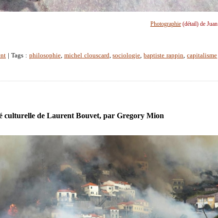
Photographie
(détail) de Jua
nt
| Tags :
philosophie
,
michel clouscard
,
sociologie
,
baptiste rappin
,
capitalisme
té culturelle de Laurent Bouvet, par Gregory Mion