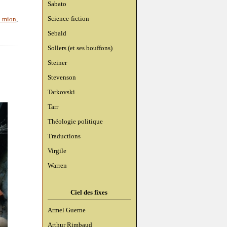
Sabato
Science-fiction
y mion
,
Sebald
Sollers (et ses bouffons)
Steiner
Stevenson
Tarkovski
Tarr
Théologie politique
Traductions
Virgile
Warren
Ciel des fixes
Armel Guerne
Arthur Rimbaud