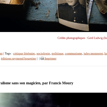
Crédits photographiques : Gerd Ludwig (Inst
nt
| Tags :
critique littéraire
,
sociologie
,
politique
,
communisme
,
jules monnerot
,
la
,
éditions raymond bourgine
|
|
Imprimer
ralisme sans son magicien, par Francis Moury