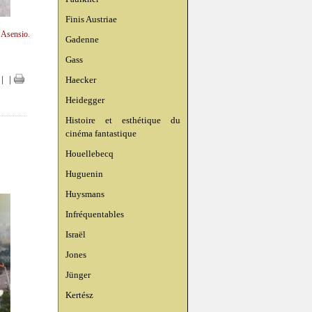
Finis Austriae
n Asensio.
Gadenne
Gass
Haecker
|
|
Heidegger
Histoire et esthétique du
cinéma fantastique
Houellebecq
Huguenin
Huysmans
Infréquentables
Israël
Jones
Jünger
Kertész