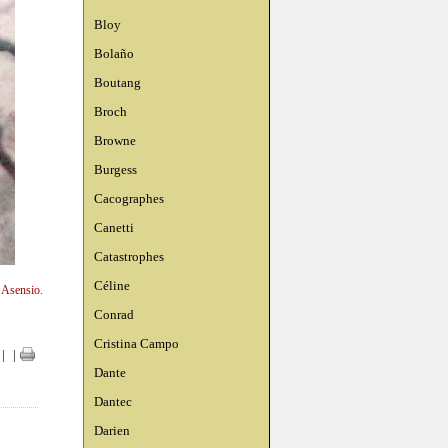
Bloy
Bolaño
Boutang
Broch
Browne
Burgess
Cacographes
Canetti
Catastrophes
Céline
n Asensio.
Conrad
Cristina Campo
|
|
Dante
Dantec
Darien