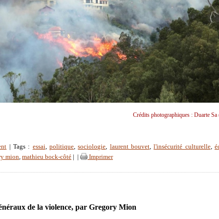
Crédits photographiques : Duarte Sa 
ent
| Tags :
essai
,
politique
,
sociologie
,
laurent bouvet
,
l'insécurité culturelle
,
é
ry mion
,
mathieu bock-côté
|
|
Imprimer
généraux de la violence, par Gregory Mion