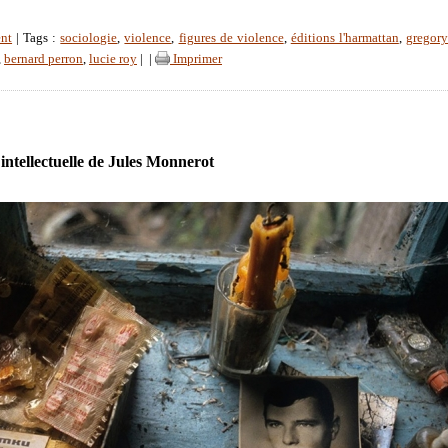
nt
| Tags :
sociologie
,
violence
,
figures de violence
,
éditions l'harmattan
,
gregor
,
bernard perron
,
lucie roy
|
|
Imprimer
intellectuelle de Jules Monnerot