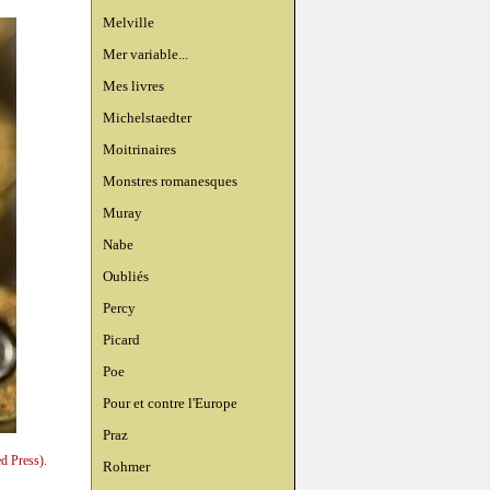
Melville
Mer variable...
Mes livres
Michelstaedter
Moitrinaires
Monstres romanesques
Muray
Nabe
Oubliés
Percy
Picard
Poe
Pour et contre l'Europe
Praz
d Press).
Rohmer