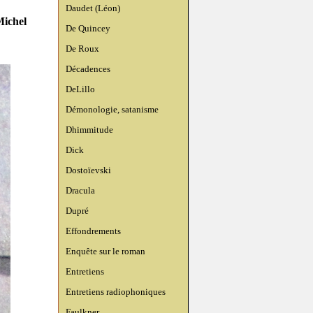
Daudet (Léon)
Michel
De Quincey
De Roux
Décadences
DeLillo
Démonologie, satanisme
Dhimmitude
Dick
Dostoïevski
Dracula
Dupré
Effondrements
Enquête sur le roman
Entretiens
Entretiens radiophoniques
Faulkner