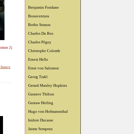
Benjamin Fondane
Bonaventura
Botho Strauss
Charles Du Bos
Charles Péguy
itute 2).
Christophe Colomb
Ernest Hello
 france
Ernst von Salomon
Georg Trakl
Gerard Manley Hopkins
Gustave Thibon
Gustaw Herling
Hugo von Hofmannsthal
Isidore Ducasse
Jaime Semprun