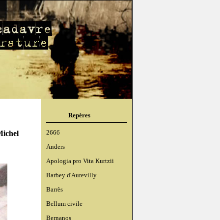
Repères
Michel
2666
Anders
Apologia pro Vita Kurtzii
Barbey d'Aurevilly
Barrès
Bellum civile
Bernanos