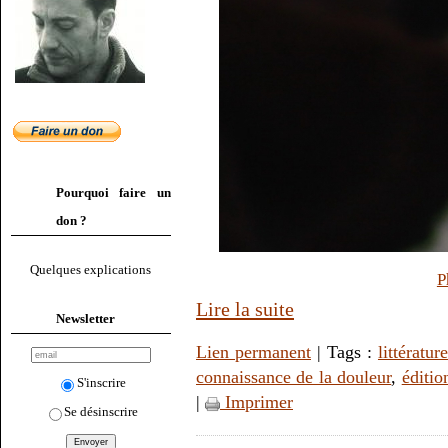
Pourquoi faire un
don ?
Quelques explications
P
Lire la suite
Newsletter
Lien permanent
| Tags :
littérature
connaissance de la douleur
,
éditio
S'inscrire
|
Imprimer
Se désinscrire