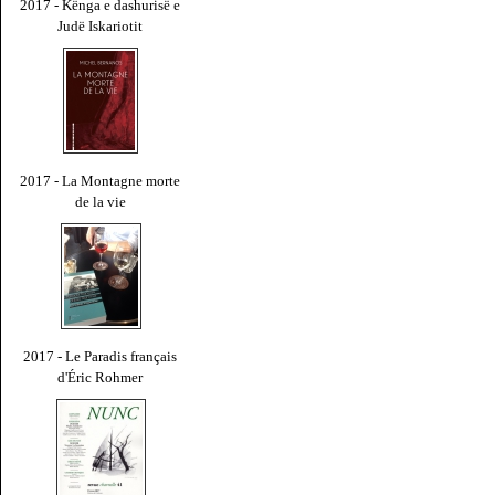
2017 - Kënga e dashurisë e
Judë Iskariotit
2017 - La Montagne morte
de la vie
2017 - Le Paradis français
d'Éric Rohmer